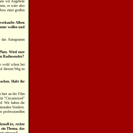
nen wir Angebote
nen, es wäre also
 Boss einer großen
 verkaufte Alben
amme wollen und
ie das Autogramm
latz. Wird euer
em Radiosender?
en wohl schon bei
auf diesem Weg zu
machen. Habt ihr
 hier an der Film
für "Circumcised"
d. Wir haben die
ationalen Sendern.
en professionellen
uell ist, rechte
h ein Thema, das