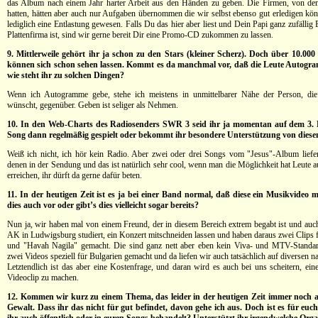
das Album nach einem Jahr harter Arbeit aus den Händen zu geben. Die Firmen, von de
hatten, hätten aber auch nur Aufgaben übernommen die wir selbst ebenso gut erledigen kön
lediglich eine Entlastung gewesen. Falls Du das hier aber liest und Dein Papi ganz zufällig
Plattenfirma ist, sind wir gerne bereit Dir eine Promo-CD zukommen zu lassen.
9. Mittlerweile gehört ihr ja schon zu den Stars (kleiner Scherz). Doch über 10.000
können sich schon sehen lassen. Kommt es da manchmal vor, daß die Leute Autogr
wie steht ihr zu solchen Dingen?
Wenn ich Autogramme gebe, stehe ich meistens in unmittelbarer Nähe der Person, d
wünscht, gegenüber. Geben ist seliger als Nehmen.
10. In den Web-Charts des Radiosenders SWR 3 seid ihr ja momentan auf dem 3. P
Song dann regelmäßig gespielt oder bekommt ihr besondere Unterstützung von dies
Weiß ich nicht, ich hör kein Radio. Aber zwei oder drei Songs vom "Jesus"-Album lief
denen in der Sendung und das ist natürlich sehr cool, wenn man die Möglichkeit hat Leute 
erreichen, ihr dürft da gerne dafür beten.
11. In der heutigen Zeit ist es ja bei einer Band normal, daß diese ein Musikvideo 
dies auch vor oder gibt’s dies vielleicht sogar bereits?
Nun ja, wir haben mal von einem Freund, der in diesem Bereich extrem begabt ist und auch
AK in Ludwigsburg studiert, ein Konzert mitschneiden lassen und haben daraus zwei Clips 
und "Havah Nagila" gemacht. Die sind ganz nett aber eben kein Viva- und MTV-Standar
zwei Videos speziell für Bulgarien gemacht und da liefen wir auch tatsächlich auf diversen n
Letztendlich ist das aber eine Kostenfrage, und daran wird es auch bei uns scheitern, ein
Videoclip zu machen.
12. Kommen wir kurz zu einem Thema, das leider in der heutigen Zeit immer noch akt
Gewalt. Dass ihr das nicht für gut befindet, davon gehe ich aus. Doch ist es für euc