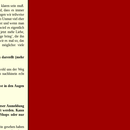
 klaren sein muß.
d, dass es immer
gen wir teilweise
em Unmut viel eher
 ist und wenn man
ird es eigentlich
jetzt mehr Liebe,
e bring‘, die ihn
wir es mal so, das
 möglichst viele
darstellt (mehr
bwohl uns der Weg
 nachhinein echt
sst in den Augen
ieser Anmeldung
ft werden. Kann
 Shops oder nur
arin gesehen haben