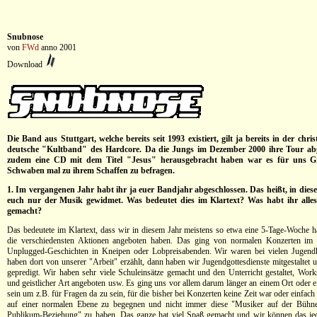
Snubnose
von
FWd
anno 2001
Download
Die Band aus Stuttgart, welche bereits seit 1993 existiert, gilt ja bereits in der chris
deutsche "Kultband" des Hardcore. Da die Jungs im Dezember 2000 ihre Tour ab
zudem eine CD mit dem Titel "Jesus" herausgebracht haben war es für uns G
Schwaben mal zu ihrem Schaffen zu befragen.
1. Im vergangenen Jahr habt ihr ja euer Bandjahr abgeschlossen. Das heißt, in dies
euch nur der Musik gewidmet. Was bedeutet dies im Klartext? Was habt ihr alles
gemacht?
Das bedeutete im Klartext, dass wir in diesem Jahr meistens so etwa eine 5-Tage-Woche h
die verschiedensten Aktionen angeboten haben. Das ging von normalen Konzerten im
Unplugged-Geschichten in Kneipen oder Lobpreisabenden. Wir waren bei vielen Jugend
haben dort von unserer "Arbeit" erzählt, dann haben wir Jugendgottesdienste mitgestaltet 
gepredigt. Wir haben sehr viele Schuleinsätze gemacht und den Unterricht gestaltet, Work
und geistlicher Art angeboten usw. Es ging uns vor allem darum länger an einem Ort oder 
sein um z.B. für Fragen da zu sein, für die bisher bei Konzerten keine Zeit war oder einfac
auf einer normalen Ebene zu begegnen und nicht immer diese "Musiker auf der Bühn
Publikum-Beziehung" zu haben. Das ganze hat viel Spaß gemacht und wir können das je