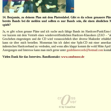
14. Benjamin, zu deinem Plan mit dem Plattenlabel. Gibt es da schon genauere Pl
bereits Bands bei dir melden und sollten es nur Bands sein, die einen ähnlichen M
spielt?
Ja, es gibt schon genaue Pläne und ich suche auch fähige Bands im Hardcore/Punk/Emo-
vor kurzem mit dem Vertrieb eines wiederveröffentlichten Hardcore-Klassikers (ZAO – "all 
Geschehen eingestiegen und die CD wird voraussichtlich über diverse Mailorder erhältli
kann sie über mich bestellen. Momentan bin ich dabei eine Split-CD mit einer amerika
italienischen Hardcoreband zu verdealen, und wenn alles klappt kommt die wohl Mitte April
Anregungen und Interesse kann man mich gerne unter
guidelinerecords@hotmail.com
kontak
Vielen Dank für das Interview. Bandkontakt:
www.snubnose.de
© by CrossOver