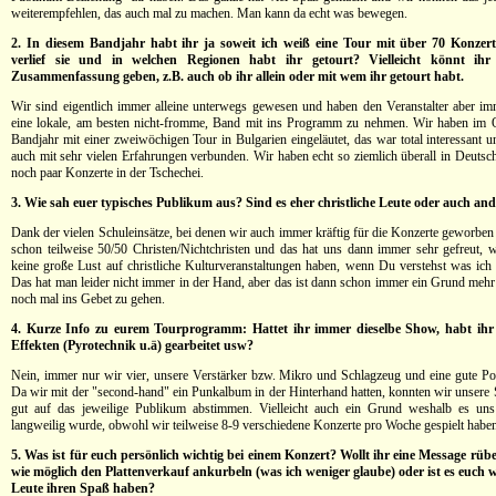
weiterempfehlen, das auch mal zu machen. Man kann da echt was bewegen.
2. In diesem Bandjahr habt ihr ja soweit ich weiß eine Tour mit über 70 Konzert
verlief sie und in welchen Regionen habt ihr getourt? Vielleicht könnt ih
Zusammenfassung geben, z.B. auch ob ihr allein oder mit wem ihr getourt habt.
Wir sind eigentlich immer alleine unterwegs gewesen und haben den Veranstalter aber i
eine lokale, am besten nicht-fromme, Band mit ins Programm zu nehmen. Wir haben im 
Bandjahr mit einer zweiwöchigen Tour in Bulgarien eingeläutet, das war total interessant 
auch mit sehr vielen Erfahrungen verbunden. Wir haben echt so ziemlich überall in Deutsch
noch paar Konzerte in der Tschechei.
3. Wie sah euer typisches Publikum aus? Sind es eher christliche Leute oder auch an
Dank der vielen Schuleinsätze, bei denen wir auch immer kräftig für die Konzerte geworben
schon teilweise 50/50 Christen/Nichtchristen und das hat uns dann immer sehr gefreut, we
keine große Lust auf christliche Kulturveranstaltungen haben, wenn Du verstehst was ich 
Das hat man leider nicht immer in der Hand, aber das ist dann schon immer ein Grund meh
noch mal ins Gebet zu gehen.
4. Kurze Info zu eurem Tourprogramm: Hattet ihr immer dieselbe Show, habt ihr
Effekten (Pyrotechnik u.ä) gearbeitet usw?
Nein, immer nur wir vier, unsere Verstärker bzw. Mikro und Schlagzeug und eine gute Por
Da wir mit der "second-hand" ein Punkalbum in der Hinterhand hatten, konnten wir unsere S
gut auf das jeweilige Publikum abstimmen. Vielleicht auch ein Grund weshalb es uns 
langweilig wurde, obwohl wir teilweise 8-9 verschiedene Konzerte pro Woche gespielt habe
5. Was ist für euch persönlich wichtig bei einem Konzert? Wollt ihr eine Message rübe
wie möglich den Plattenverkauf ankurbeln (was ich weniger glaube) oder ist es euch w
Leute ihren Spaß haben?