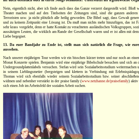
ihr auch öffentlich oder in euren Songs behandelt? Unterstützt ihr irgendwelche Org
Nein, eigentlich nicht, aber ich finde auch dass das Ganze verzerrt dargestellt wird. Bloß 
Theater machen und auf den Titelseiten der Zeitungen sind, sind die ganzen anderen
Terroristen usw. ja nicht plötzlich alle heilig geworden. Die Bibel sagt, dass Gewalt gene
und zu keinem Zeitpunkt eine Lösung ist. Da muß man nichts mehr hinzufügen, das ist Fa
sehr krass vorgelebt, denn er hatte Kontakt zu verachteten ausländischen Volksgruppen, so
aussätzigen Leuten, die wirklich am Rande der Gesellschaft waren und er ist allen mit de
Liebe begegnet.
13. Da euer Bandjahr zu Ende ist, stellt man sich natürlich die Frage, wie eur
aussehen.
Nach unserer einjährigen Tour werden wir ein bisschen kürzer treten und nur noch an ei
Monat Konzerte spielen. Benjamin wird eine einjährige Bibelschule besuchen und sich an
Undergroundplattenlabels versuchen. Stefan wird sein Sozialarbeitsstudium weitermachen 
in seinem Lieblingsmetier (bergsteigen und klettern in Verbindung mit Erlebnispädagog
Thomas wird sich ebenfalls wieder seinem Sozialarbeitsstudium bzw. seiner abschließe
widmen und nebenher verstärkt in der praise family (
www.netzhanne.de/praisefamily
) aktiv
sich einen Job im Arbeitsfeld der sozialen Arbeit suchen.