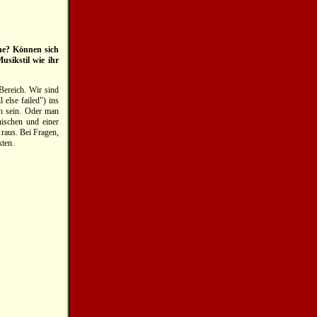
äne? Können sich
usikstil wie ihr
Bereich. Wir sind
else failed") ins
ch sein. Oder man
nischen und einer
 raus. Bei Fragen,
ten.