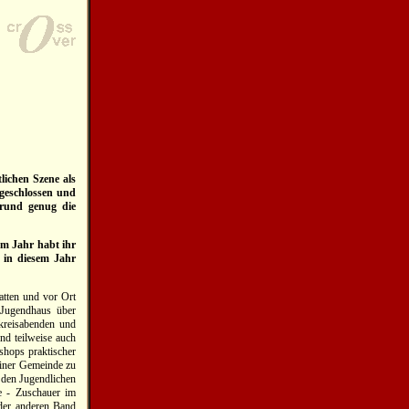
tlichen Szene als
geschlossen und
rund genug die
em Jahr habt ihr
 in diesem Jahr
atten und vor Ort
 Jugendhaus über
kreisabenden und
und teilweise auch
shops praktischer
einer Gemeinde zu
h den Jugendlichen
e - Zuschauer im
der anderen Band