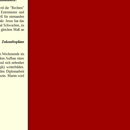
anisationen?
weil die "Rechten"
 Extremisten und
rell für niemanden
kt. Jesus hat das
zial Schwachen, zu
m gleichen Maß an
e Zukunftspläne
nem Wochenende im
 dem Aufbau eines
und sich nebenher
ik) weiterbilden.
nden Diplomarbeit
 sein. Martin wird