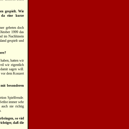
en gespielt. Wie
r da eine kurze
mmer gebeten doch
Oktober 1999 das
und im Nachhinein
land gespielt und
dere?
 haben, hatten wir
il wir eigentlich
damit sagen will.
r vor dem Konzert
 mit besonderen
tion Spielfreude.
etlist immer sehr
auch nie richtig
n.
rbringen, so viel
ichtiger, daß die