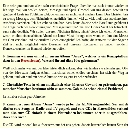
Eine sehr gute und vor allem sehr entscheidende Frage, über die man sich immer wieder im
Ich sage mal, wir wollen beides, Message und Spaß. Obwohl wir uns dessen bewußt sin
genügend Leute im Publikum gibt, denen man es nicht recht machen kann. Den Christen brin
zu wenig Message, den Nichtchristen natürlich "immer" viel zu viel, bloß dass zweitere ihr
Ausdruck verleihen. Ich bin echt so dankbar, dass Jesus da eine sehr klare Linie gefahren
die Frage nach der Gewichtung von Message und Spaß mal von Gottes Sicht her betrachtet w
auch sehr deutlich. Wir sollen unseren Nächsten lieben, nicht? Gebe ich einem Menschen 
wenn ich ihm einen schönen Abend mit lauter Musik bringe oder wenn ich ihm eine Messag
mit Gott versöhnt und die erfülltes Leben ermöglicht? Ich hoffe, die Antwort ist klar. Sagen 
Ziel ist nicht möglichst viele Besucher auf unseren Konzerten zu haben, sondern
Konzertbesucher im Himmel wieder zu treffen.
6. Kommen wir nun einmal zu eurem Album "Jesus", welches ja ein Konzeptalbum 
dazu in den
Rezensionen
). Wie seid ihr auf diese Idee gekommen?
Weiß nicht mehr wer mit der Idee letztendlich ankam, aber wir fanden sie alle sehr gut. O
von der Idee zum fertigen Album manchmal schier endlos erschien, hat sich der Weg im
gelohnt, und wir sind mit dem Album so wie es jetzt ist sehr zufrieden.
7. Christliche Texte in einem musikalisch eher härteren Gewand zu präsentieren, pa
mancher Menschen bestimmt nicht zusammen. Gab es da schon einmal Probleme?
Ja, ist aber schon paar Jahre her.
8. Zumindest euer Album "Jesus" wurde ja bei der GEMA angemeldet. Nur mit d
dürfen eure Songs in Radio und TV gespielt und eure CDs in Plattenläden verkau
man also eure CD einfach in einem Plattenladen bekommen oder in ausgewählten
direkt bei euch?
Die CD wird es wohl bis auf weiteres nur bei uns geben, da wir letztendlich keinen Sinn d