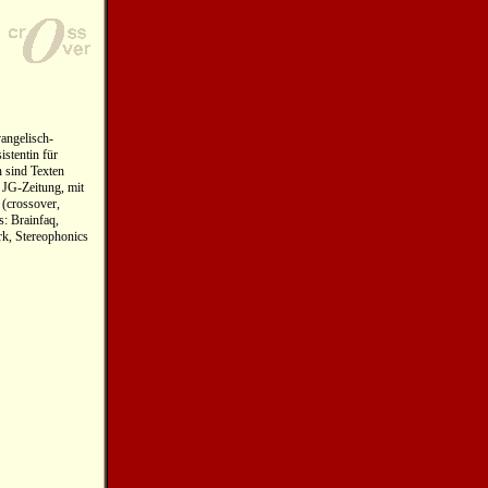
vangelisch-
istentin für
n sind Texten
 JG-Zeitung, mit
 (crossover,
s: Brainfaq,
rk, Stereophonics