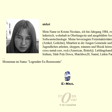
nickri
Mein Name ist Kristin Nicolaus, ich bin Jahrgang 1984, e
lutherisch, wohnhaft in Oberlungwitz und ausgebildete Ass
Softwaretechnologie. Meine bevorzugten Freizeitaktivitäte
(Artikel, Gedichte), Mitarbeit in der Jungen Gemeinde und
Jugendlichen arbeiten, shoppen, träumen und Musik hören
cross-metal-core, rock (American, British)). Lieblingsband
Iridium, Slide Pulz Down, Matchbox20, Staind, Linkin Pa
...
Momentan im Status "Legendäre Ex-Rezensentin".
© by CrossOver