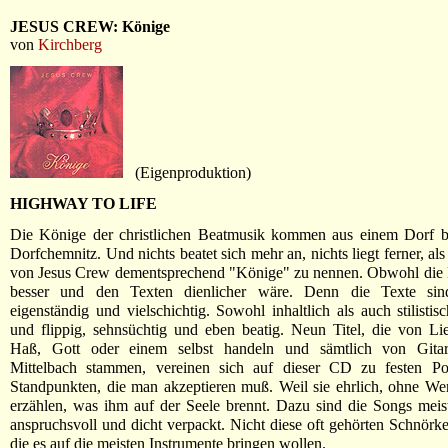
JESUS CREW: Könige
von
Kirchberg
(Eigenproduktion)
HIGHWAY TO LIFE
Die Könige der christlichen Beatmusik kommen aus einem Dorf b
Dorfchemnitz. Und nichts beatet sich mehr an, nichts liegt ferner, a
von Jesus Crew dementsprechend "Könige" zu nennen. Obwohl die 
besser und den Texten dienlicher wäre. Denn die Texte si
eigenständig und vielschichtig. Sowohl inhaltlich als auch stilistis
und flippig, sehnsüchtig und eben beatig. Neun Titel, die von L
Haß, Gott oder einem selbst handeln und sämtlich von Gitar
Mittelbach stammen, vereinen sich auf dieser CD zu festen Po
Standpunkten, die man akzeptieren muß. Weil sie ehrlich, ohne W
erzählen, was ihm auf der Seele brennt. Dazu sind die Songs meis
anspruchsvoll und dicht verpackt. Nicht diese oft gehörten Schnörk
die es auf die meisten Instrumente bringen wollen.