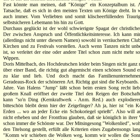
Fast könnte man meinen, daß "Könige" ein Konzeptalbum ist. 
Tatsache, daß es sich in den meisten Texten um Könige dreht. In
auch immer. Vom Verliebten und somit klischeerfüllenden Trauri
selbstsicheren Lebemann bis hin zu Gott.
Durchaus geglückt ist der wohl schwierigste Spagat der christlich
Der zwischen Anspruch und Öffentlichkeitsinteresse. Ich kann mi
(allerdings nicht unter diesem Namen) sowohl in verräucherten Club
Kirchen und zu Festivals vorstellen. Auch wenn Tanzen nicht unbe
ist, so verleitet der eine oder andere Titel schon zum nicht mehr so
Wippen.
Doris Mittelbach, des Hochdeutschen leider beim Singen nicht ganz m
über einer Band, die richtig gut abgemischt einen schönen Sound e
zu klar und lieb. Und doch macht das Familienunternehmen
Geradeaus-Rock der schöneren Art. Richtig gut sind die Keyboards.
Jahre. Van Halens "Jump" läßt schon beim ersten Song recht lieb
großem Knall eröffnet der zweite Titel den Reigen der Botschaft
kann "so'n Ding (Kernkraftwerk - Anm. Red.) auch explodier
bitteschön bleibt denn hier der Zeigefinger? Ah ja, hier ist "ein K
Erden ... wo an jeder Ecke ein Schokoriegel sprießt". Also will 
nicht erheben und der Frontfrau glauben, daß sie königlich in ihrer 
schon immer die Schönste war. Der Mitsingesong "Wolkenlied", woh
den Titelsong gestellt, erfüllt alle Kriterien eines Zugabensongs la
"Komm wir schieben die Wolken weg, komm wir wollen die Sonn