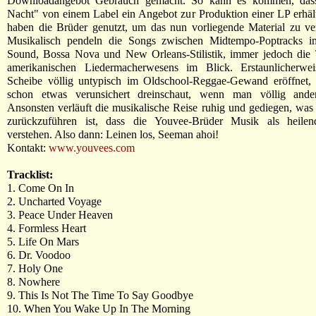
Downloadangebot Gebrauch gemacht. So kann es kommen, das
Nacht" von einem Label ein Angebot zur Produktion einer LP erhäl
haben die Brüder genutzt, um das nun vorliegende Material zu ver
Musikalisch pendeln die Songs zwischen Midtempo-Poptracks 
Sound, Bossa Nova und New Orleans-Stilistik, immer jedoch die T
amerikanischen Liedermacherwesens im Blick. Erstaunlicherwe
Scheibe völlig untypisch im Oldschool-Reggae-Gewand eröffnet,
schon etwas verunsichert dreinschaut, wenn man völlig ander
Ansonsten verläuft die musikalische Reise ruhig und gediegen, was 
zurückzuführen ist, dass die Youvee-Brüder Musik als heile
verstehen. Also dann: Leinen los, Seeman ahoi!
Kontakt:
www.youvees.com
Tracklist:
1. Come On In
2. Uncharted Voyage
3. Peace Under Heaven
4. Formless Heart
5. Life On Mars
6. Dr. Voodoo
7. Holy One
8. Nowhere
9. This Is Not The Time To Say Goodbye
10. When You Wake Up In The Morning