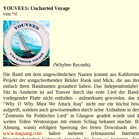
YOUVEES: Uncharted Voyage
von
*tf
(Whybee Records)
Die Band mit dem ungewöhnlichen Namen kommt aus Kalifornien
Projekt der songschreibenden Brüder Hank und Mick, die aus ihr
einfach ihren Bandnamen gezaubert haben. Das Independentlabe
Sitz in Anaheim ist auf Youvee durch das erste Lied der Band 
vorliegender Platte nicht enthalten - aufmerksam geworden, das 
"Why O Why Must We Attack Iraq" nicht nur ein höchst bris
aufgreift, sondern auch gewissermaßen durch seine Aufnahme in de
"Zentrums für Politisches Lied" in Glasgow geadelt wurde und d
weiten Teilen Westeuropas mit einem Schlag bekannt machte. Bi
Ahnung, wann) erfolgten Sperrung des freien Downloads des 
www.iraqsong.com
haben mehrere zehntausend Internet