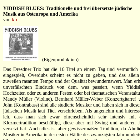
YIDDISH BLUES: Traditionelle und frei übersetzte jüdische
Musik aus Osteuropa und Amerika
von
kb
(Eigenproduktion)
Das Dresdner Trio hat die 16 Titel an einem Tag und vermutlich 
eingespielt, Overdubs scheint es nicht zu geben, und das allein
zuweilen rasanten Tempo und der Qualität bewundernswert. Man erhä
unverfälschten Eindruck von dem, was passiert, wenn Yiddis
Hochzeiten oder zu anderen Festen oder bei thematischen Veranstaltu
Mandy Müller (Violine), Bernhard Müller-Weber (Konzertgitarre) 
John (Kontrabass) sind alle studierte Musiker und haben sich in dies
jüdischen Musik laut Titel verschrieben. Als angenehm und interes
ich, dass man sich zwar ohrenscheinlich sehr intensiv mit 
Klezmertradition beschäftigt, diese aber mit Swing und anderen J
versetzt hat. Auch dies ist aber gewissermaßen Tradition, da Ähnli
Musiker in Amerika in der ersten Hälfte des zwanzigsten Jahrhunderts