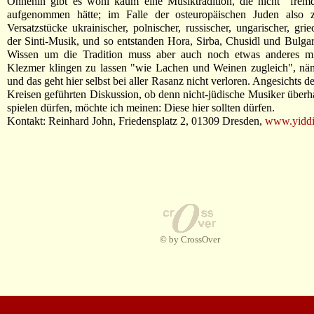
Ohnehin gibt es wohl kaum eine Musiktradition, die nicht "frem
aufgenommen hätte; im Falle der osteuropäischen Juden also 
Versatzstücke ukrainischer, polnischer, russischer, ungarischer, gri
der Sinti-Musik, und so entstanden Hora, Sirba, Chusidl und Bulg
Wissen um die Tradition muss aber auch noch etwas anderes mi
Klezmer klingen zu lassen "wie Lachen und Weinen zugleich", näm
und das geht hier selbst bei aller Rasanz nicht verloren. Angesichts 
Kreisen geführten Diskussion, ob denn nicht-jüdische Musiker über
spielen dürfen, möchte ich meinen: Diese hier sollten dürfen.
Kontakt: Reinhard John, Friedensplatz 2, 01309 Dresden,
www.yiddi
© by CrossOver