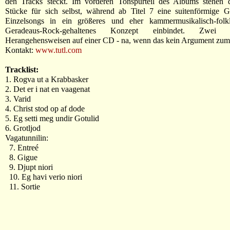
den Tracks steckt. Im vorderen Tonspurteil des Albums stehen d
Stücke für sich selbst, während ab Titel 7 eine suitenförmige G
Einzelsongs in ein größeres und eher kammermusikalisch-folklo
Geradeaus-Rock-gehaltenes Konzept einbindet. Zwei ve
Herangehensweisen auf einer CD - na, wenn das kein Argument zum K
Kontakt:
www.tutl.com
Tracklist:
1. Rogva ut a Krabbasker
2. Det er i nat en vaagenat
3. Varid
4. Christ stod op af dode
5. Eg setti meg undir Gotulid
6. Grotljod
Vagatunnilin:
7. Entreé
8. Gigue
9. Djupt niori
10. Eg havi verio niori
11. Sortie