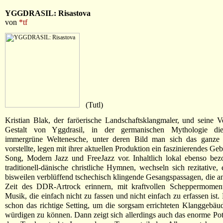
YGGDRASIL: Risastova
von
*tf
(Tutl)
Kristian Blak, der faröerische Landschaftsklangmaler, und seine V
Gestalt von Yggdrasil, in der germanischen Mythologie die 
immergrüne Weltenesche, unter deren Bild man sich das ganze
vorstellte, legen mit ihrer aktuellen Produktion ein faszinierendes G
Song, Modern Jazz und FreeJazz vor. Inhaltlich lokal ebenso bez
traditionell-dänische christliche Hymnen, wechseln sich rezitative, 
bisweilen verblüffend tschechisch klingende Gesangspassagen, die an 
Zeit des DDR-Artrock erinnern, mit kraftvollen Scheppermomen
Musik, die einfach nicht zu fassen und nicht einfach zu erfassen ist
schon das richtige Setting, um die sorgsam errichteten Klanggebä
würdigen zu können. Dann zeigt sich allerdings auch das enorme Pote