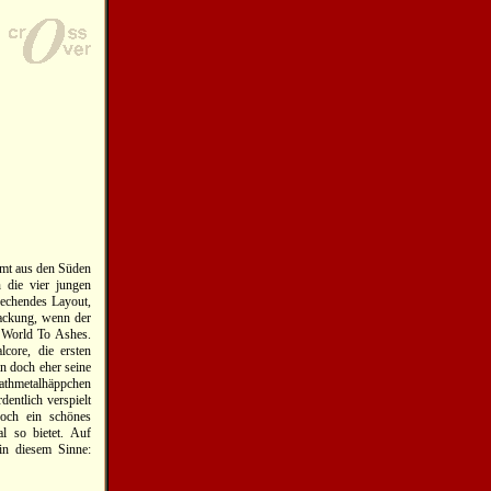
mmt aus den Süden
 die vier jungen
rechendes Layout,
packung, wenn der
n World To Ashes.
core, die ersten
n doch eher seine
athmetalhäppchen
entlich verspielt
noch ein schönes
l so bietet. Auf
in diesem Sinne: