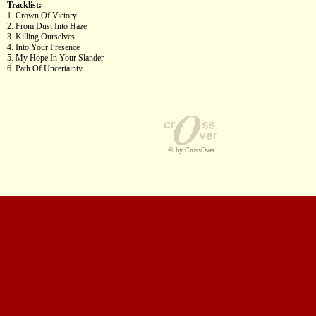
Tracklist:
1. Crown Of Victory
2. From Dust Into Haze
3. Killing Ourselves
4. Into Your Presence
5. My Hope In Your Slander
6. Path Of Uncertainty
© by CrossOver