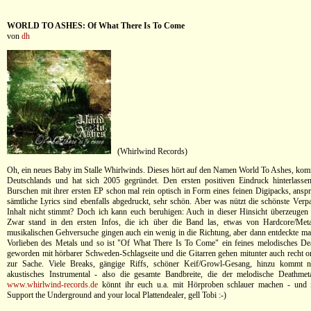
WORLD TO ASHES: Of What There Is To Come
von
dh
(Whirlwind Records)
Oh, ein neues Baby im Stalle Whirlwinds. Dieses hört auf den Namen World To Ashes, ko
Deutschlands und hat sich 2005 gegründet. Den ersten positiven Eindruck hinterlassen
Burschen mit ihrer ersten EP schon mal rein optisch in Form eines feinen Digipacks, ansp
sämtliche Lyrics sind ebenfalls abgedruckt, sehr schön. Aber was nützt die schönste Ver
Inhalt nicht stimmt? Doch ich kann euch beruhigen: Auch in dieser Hinsicht überzeuge
Zwar stand in den ersten Infos, die ich über die Band las, etwas von Hardcore/Metal
musikalischen Gehversuche gingen auch ein wenig in die Richtung, aber dann entdeckte ma
Vorlieben des Metals und so ist "Of What There Is To Come" ein feines melodisches De
geworden mit hörbarer Schweden-Schlagseite und die Gitarren gehen mitunter auch recht ord
zur Sache. Viele Breaks, gängige Riffs, schöner Keif/Growl-Gesang, hinzu kommt 
akustisches Instrumental - also die gesamte Bandbreite, die der melodische Deathmeta
www.whirlwind-records.de
könnt ihr euch u.a. mit Hörproben schlauer machen - und 
Support the Underground and your local Plattendealer, gell Tobi :-)