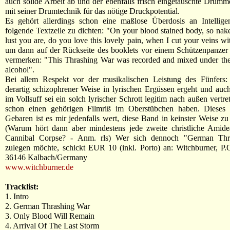
auch solide Arbeit ab und der ebenfalls frisch eingetauschte Drumme
mit seiner Drumtechnik für das nötige Druckpotential.
Es gehört allerdings schon eine maßlose Überdosis an Intellig
folgende Textzeile zu dichten: "On your blood stained body, so nake
lust you are, do you love this lovely pain, when I cut your veins wi
um dann auf der Rückseite des booklets vor einem Schützenpanzer
vermerken: "This Thrashing War was recorded and mixed under the
alcohol".
Bei allem Respekt vor der musikalischen Leistung des Fünfers:
derartig schizophrener Weise in lyrischen Ergüssen ergeht und auc
im Vollsuff sei ein solch lyrischer Schrott legitim nach außen vertr
schon einen gehörigen Filmriß im Oberstübchen haben. Dieses 
Gebaren ist es mir jedenfalls wert, diese Band in keinster Weise zu 
(Warum hört dann aber mindestens jede zweite christliche Amide
Cannibal Corpse? - Anm. rls) Wer sich dennoch "German Thr
zulegen möchte, schickt EUR 10 (inkl. Porto) an: Witchburner, P
36146 Kalbach/Germany
www.witchburner.de
Tracklist:
1. Intro
2. German Thrashing War
3. Only Blood Will Remain
4. Arrival Of The Last Storm