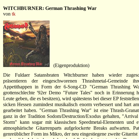
WITCHBURNER: German Thrashing War
von
tk
(Eigenproduktion)
Die Fuldaer Satansbraten Witchburner haben wieder zuges
präsentieren der eingeschworenen Thrashmetal-Gemeinde ihr
Appetithappen in Form der 6-Song-CD "German Thrashing Wa
grottenschlechte '92er Demo "Future Tales" noch in Erinnerung ha
Leute geben, die es besitzen), wird spätestens bei dieser EP feststellen
sicken Hessen zumindest musikalisch enorm verbessert und hart a
gearbeitet haben. "German Thrashing War" ist eine Thrash-Grana
ganz in der Tradition Sodom/Destruction/Exodus gehalten, "Arriva
Storm" kann sogar mit klassischen Speedmetal-Elementen und e
atmosphärische Gitarrenparts aufgelockerte Breaks aufwarten. Pat
genreüblicher Form ins Mikro, der neu eingestiegene zweite Gitarrist 