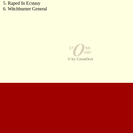
5. Raped In Ecstasy
6. Witchburner General
© by CrossOver