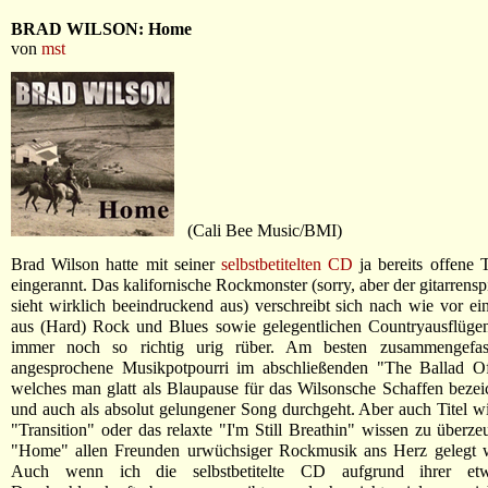
BRAD WILSON: Home
von
mst
(Cali Bee Music/BMI)
Brad Wilson hatte mit seiner
selbstbetitelten CD
ja bereits offene 
eingerannt. Das kalifornische Rockmonster (sorry, aber der gitarrens
sieht wirklich beeindruckend aus) verschreibt sich nach wie vor e
aus (Hard) Rock und Blues sowie gelegentlichen Countryausflüg
immer noch so richtig urig rüber. Am besten zusammengefas
angesprochene Musikpotpourri im abschließenden "The Ballad O
welches man glatt als Blaupause für das Wilsonsche Schaffen beze
und auch als absolut gelungener Song durchgeht. Aber auch Titel wi
"Transition" oder das relaxte "I'm Still Breathin" wissen zu überze
"Home" allen Freunden urwüchsiger Rockmusik ans Herz gelegt 
Auch wenn ich die selbstbetitelte CD aufgrund ihrer et