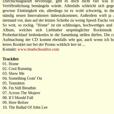
Durchschlagskraft bevorzuge, gibt es doch nicht viel was i
Veröffentlichung bemängeln würde. Allenfalls schleicht sich geg
gewisse Eintönigkeit ein, allerdings ist es wohl schwierig, in di
ständig neuen Innovationen daherzukommen. Außerdem wirft j
niemand vor, dass auf der letzten Scheibe zu wenig Speed-Tracks ver
So weit, so rockig. "Home" ist ein schlüssiges, hochwertiges und 
Album, welches sich Liebhaber ursprünglicher Rockmusi
Probedurchlauf bedenkenlos in die Sammlung stellen dürfen. Die 
Aufmachung der CD kommt ebenfalls sehr gut, auch wenn ich hof
leeres Booklet nur bei der Promo wirklich leer ist ...
Kontakt:
www.bradwilsonlive.com
Tracklist:
01. Home
02. Cool Running
03. Show Me
04. Something Goin' On
05. Transition
06. I'm Still Breathin
07. Across The Mojave
08. If I Should Fall
09. Here Before
10. The Ballad Of John Lee