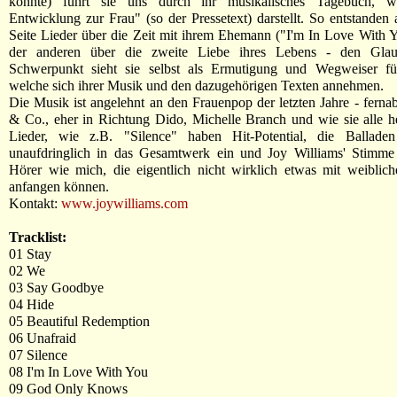
konnte) führt sie uns durch ihr musikalisches Tagebuch, we
Entwicklung zur Frau" (so der Pressetext) darstellt. So entstanden 
Seite Lieder über die Zeit mit ihrem Ehemann ("I'm In Love With 
der anderen über die zweite Liebe ihres Lebens - den Glau
Schwerpunkt sieht sie selbst als Ermutigung und Wegweiser für
welche sich ihrer Musik und den dazugehörigen Texten annehmen.
Die Musik ist angelehnt an den Frauenpop der letzten Jahre - ferna
& Co., eher in Richtung Dido, Michelle Branch und wie sie alle h
Lieder, wie z.B. "Silence" haben Hit-Potential, die Ballade
unaufdringlich in das Gesamtwerk ein und Joy Williams' Stimme 
Hörer wie mich, die eigentlich nicht wirklich etwas mit weiblic
anfangen können.
Kontakt:
www.joywilliams.com
Tracklist:
01 Stay
02 We
03 Say Goodbye
04 Hide
05 Beautiful Redemption
06 Unafraid
07 Silence
08 I'm In Love With You
09 God Only Knows