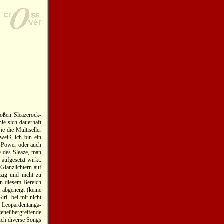
oßen Sleazerock-
ie sich dauerhaft
e die Multiseller
weiß, ich bin ein
Of Power oder auch
e des Sleaze, man
aufgesetzt wirkt.
Glanzlichtern auf
zig und nicht zu
n diesem Bereich
 abgeneigt (keine
irl" bei mir nicht
i Leopardentanga-
zeneübergreifende
uch diverse Songs