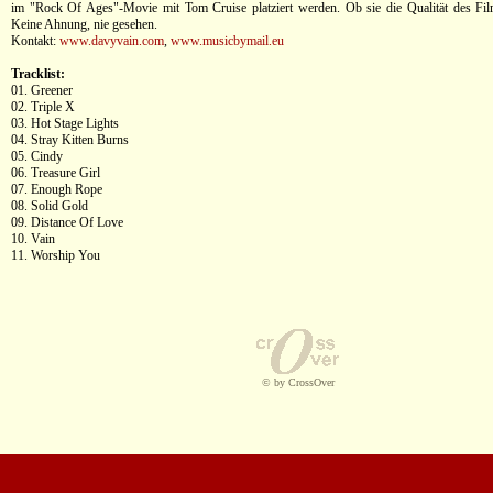
im "Rock Of Ages"-Movie mit Tom Cruise platziert werden. Ob sie die Qualität des Fil
Keine Ahnung, nie gesehen.
Kontakt:
www.davyvain.com
,
www.musicbymail.eu
Tracklist:
01. Greener
02. Triple X
03. Hot Stage Lights
04. Stray Kitten Burns
05. Cindy
06. Treasure Girl
07. Enough Rope
08. Solid Gold
09. Distance Of Love
10. Vain
11. Worship You
© by CrossOver