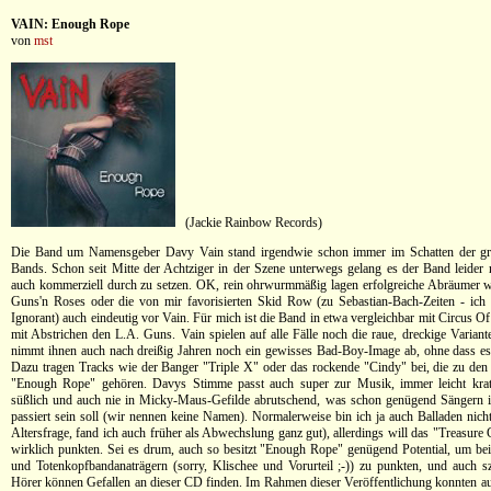
VAIN: Enough Rope
von
mst
(Jackie Rainbow Records)
Die Band um Namensgeber Davy Vain stand irgendwie schon immer im Schatten der gr
Bands. Schon seit Mitte der Achtziger in der Szene unterwegs gelang es der Band leider n
auch kommerziell durch zu setzen. OK, rein ohrwurmmäßig lagen erfolgreiche Abräumer wi
Guns'n Roses oder die von mir favorisierten Skid Row (zu Sebastian-Bach-Zeiten - ich 
Ignorant) auch eindeutig vor Vain. Für mich ist die Band in etwa vergleichbar mit Circus 
mit Abstrichen den L.A. Guns. Vain spielen auf alle Fälle noch die raue, dreckige Variant
nimmt ihnen auch nach dreißig Jahren noch ein gewisses Bad-Boy-Image ab, ohne dass es 
Dazu tragen Tracks wie der Banger "Triple X" oder das rockende "Cindy" bei, die zu den 
"Enough Rope" gehören. Davys Stimme passt auch super zur Musik, immer leicht krat
süßlich und auch nie in Micky-Maus-Gefilde abrutschend, was schon genügend Sängern i
passiert sein soll (wir nennen keine Namen). Normalerweise bin ich ja auch Balladen nicht
Altersfrage, fand ich auch früher als Abwechslung ganz gut), allerdings will das "Treasure G
wirklich punkten. Sei es drum, auch so besitzt "Enough Rope" genügend Potential, um be
und Totenkopfbandanaträgern (sorry, Klischee und Vorurteil ;-)) zu punkten, und auch s
Hörer können Gefallen an dieser CD finden. Im Rahmen dieser Veröffentlichung konnten a