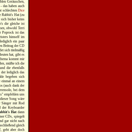
iblen Geräuschen,
 - das haben auch
ht schlechten
Dice
 Rabbit's Hat (zu
sich bisher keins
s die gleiche ist
hen, obwohl Terri
r Poprock ist das
isters himself im
ediglich ein paar
en Beitrag der CD
et sich titelmäßig
euten hat, gibt es
ptthema kommt mir
den, müßte ich die
und die ebenfalls
der lediglich das
lde begeben sich
e einmal an einem
os (auch dank der
rrensolo, bei dem
cks" empfehlen uns
 dieser Song wäre
r Sänger mit Rod
d der Keyboarder
bbit's Hat
dann
iner CDs, spiegelt
nd gar nicht nach
nschließend gleich
f, geht aber doch