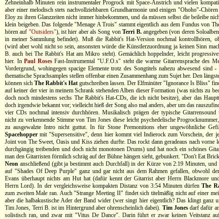
Zehneinhalb Minuten rein instrumentaler Progrock mit Space-Anstrich und vielen kompat
aber einer melodisch stets nachvollziehbaren Grundharmonie und einigen "Ohoho"-Chören
Eloy zu ihren Glanzzeiten nicht immer hinbekommen, und da müssen selbst die beileibe nic
klein beigeben. Das folgende "Menage A Trois" stammt eigentlich aus dem Fundus von The
hören auf
"Outsiders"
), ist hier aber als Song von
Terri B.
angegeben (von deren Soloalben 
in meiner Sammlung befindet). Muß die Rabbit's Hat-Version nochmal kontrollhören, ob'
(wird aber wohl nicht so sein, ansonsten würde die Künstlerzuordnung ja keinen Sinn mac
B. auch bei The Rabbit's Hat am Mikro steht). Gemächlich hoppelnder, leicht progressive
hier. In
Paul Roses
Fast-Instrumental "U.F.O.s" steht die warme Gitarrensprache des Me
Vordergrund, wohingegen spacige Elemente trotz des Songtitels nahezu abwesend sind - l
thematische Sprachsamples stellen offenbar einen Zusammenhang zum Sujet her. Den längst
können sich
The Rabbit's Hat
gutschreiben lassen. Der Elfminüter "Ignorance Is Bliss" find
auf keiner der vier in meinem Schrank stehenden Alben dieser Formation (was nichts zu bed
doch noch mindestens sechs The Rabbit's Hat-CDs, die ich nicht besitze), aber das Hau
doch irgendwie bekannt vor; vielleicht hieß der Song also mal anders, aber um das rauszufin
vier CDs nochmal intensiv durchhören. Musikalisch prägen der typische Gitarrensound 
nicht zu verkennende Stimme von Tim Jones diese leicht psychedelische Progrocknummer, 
zu ausgewalzte Intro nicht guttut. In für Stone Premonitions eher ungewöhnliche Gefi
Spacehopper
mit "Supersensitive", denn hier kommt viel Indierock zum Vorschein, der j
Joint von The Sweet, Oasis und Kiss ziehen durfte. Das rockt dann geradeaus nach vorne l
durchgängig treibenden und doch nicht monotonen Drums) und hat noch ein schönes Gita
man den Gitarristen förmlich schräg auf der Bühne hängen sieht, gebunkert. "Don't Eat Bri
Neon
anschließend (gibt ja bestimmt auch Durchfall) in der Kürze von 2:19 Minuten, und
auf "Shades Of Deep Purple" ganz und gar nicht aus dem Rahmen gefallen, obwohl de
Evans überhaupt nichts am Hut hat (dafür kennt der Gitarrist aber Herrn Blackmore un
Herrn Lord). In der vergleichsweise kompakten Distanz von 3:54 Minuten dürfen
The Ra
zum zweiten Male ran. Auch "Strange Meeting II" findet sich titelmäßig nicht auf einer me
aber die halbakustische Ader der Band wider (wer singt hier eigentlich? Das klingt ganz u
Tim Jones, Terri B. ist im Hintergrund aber ohrenscheinlich dabei).
Tim Jones
darf dafür a
solistisch ran, und zwar mit "Vitus De Dance". Darin führt er zwar keinen Veitstanz au