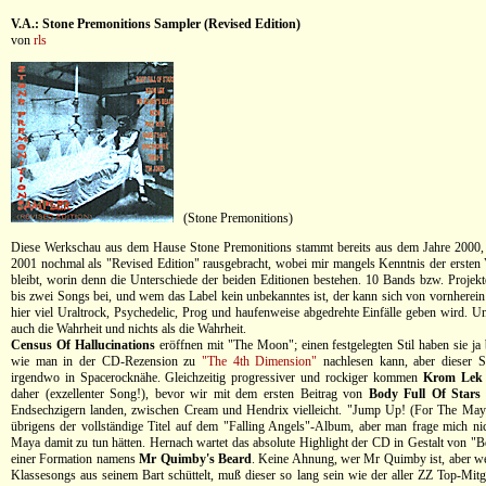
V.A.: Stone Premonitions Sampler (Revised Edition)
von
rls
(Stone Premonitions)
Diese Werkschau aus dem Hause Stone Premonitions stammt bereits aus dem Jahre 2000,
2001 nochmal als "Revised Edition" rausgebracht, wobei mir mangels Kenntnis der ersten
bleibt, worin denn die Unterschiede der beiden Editionen bestehen. 10 Bands bzw. Projekte
bis zwei Songs bei, und wem das Label kein unbekanntes ist, der kann sich von vornherein
hier viel Uraltrock, Psychedelic, Prog und haufenweise abgedrehte Einfälle geben wird. Und
auch die Wahrheit und nichts als die Wahrheit.
Census Of Hallucinations
eröffnen mit "The Moon"; einen festgelegten Stil haben sie ja 
wie man in der CD-Rezension zu
"The 4th Dimension"
nachlesen kann, aber dieser S
irgendwo in Spacerocknähe. Gleichzeitig progressiver und rockiger kommen
Krom Lek
daher (exzellenter Song!), bevor wir mit dem ersten Beitrag von
Body Full Of Stars
Endsechzigern landen, zwischen Cream und Hendrix vielleicht. "Jump Up! (For The Maya
übrigens der vollständige Titel auf dem "Falling Angels"-Album, aber man frage mich ni
Maya damit zu tun hätten. Hernach wartet das absolute Highlight der CD in Gestalt von "
einer Formation namens
Mr Quimby's Beard
. Keine Ahnung, wer Mr Quimby ist, aber we
Klassesongs aus seinem Bart schüttelt, muß dieser so lang sein wie der aller ZZ Top-Mit