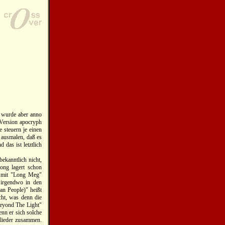
 wurde aber anno
 Version apocryph
 steuern je einen
 ausmalen, daß es
 das ist letztlich
bekanntlich nicht,
ong lagert schon
mit "Long Meg"
irgendwo in den
n People)" heißt
cht, was denn die
Beyond The Light"
nn er sich solche
glieder zusammen.