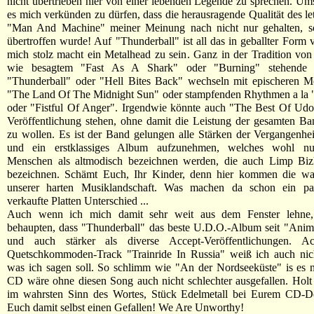
nicht übertrieben hier von einer lebenden Legende zu sprechen. Um
es mich verkünden zu dürfen, dass die herausragende Qualität des le
"Man And Machine" meiner Meinung nach nicht nur gehalten, s
übertroffen wurde! Auf "Thunderball" ist all das in geballter Form v
mich stolz macht ein Metalhead zu sein. Ganz in der Tradition von
wie besagtem "Fast As A Shark" oder "Burning" stehende 
"Thunderball" oder "Hell Bites Back" wechseln mit epischeren 
"The Land Of The Midnight Sun" oder stampfenden Rhythmen a la "
oder "Fistful Of Anger". Irgendwie könnte auch "The Best Of Udo
Veröffentlichung stehen, ohne damit die Leistung der gesamten B
zu wollen. Es ist der Band gelungen alle Stärken der Vergangenhe
und ein erstklassiges Album aufzunehmen, welches wohl nur
Menschen als altmodisch bezeichnen werden, die auch Limp Bizk
bezeichnen. Schämt Euch, Ihr Kinder, denn hier kommen die wa
unserer harten Musiklandschaft. Was machen da schon ein pa
verkaufte Platten Unterschied ...
Auch wenn ich mich damit sehr weit aus dem Fenster lehne,
behaupten, dass "Thunderball" das beste U.D.O.-Album seit "Anim
und auch stärker als diverse Accept-Veröffentlichungen. 
Quetschkommoden-Track "Trainride In Russia" weiß ich auch nicht
was ich sagen soll. So schlimm wie "An der Nordseeküste" is es n
CD wäre ohne diesen Song auch nicht schlechter ausgefallen. Holt
im wahrsten Sinn des Wortes, Stück Edelmetall bei Eurem CD-De
Euch damit selbst einen Gefallen! We Are Unworthy!