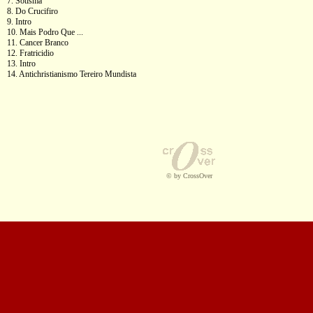
7. Sotisma
8. Do Crucifiro
9. Intro
10. Mais Podro Que ...
11. Cancer Branco
12. Fratricidio
13. Intro
14. Antichristianismo Tereiro Mundista
© by CrossOver