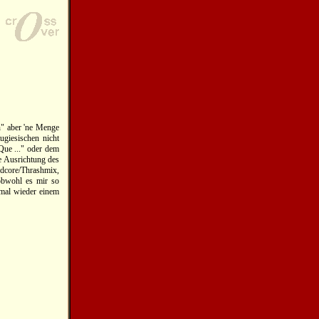
n" aber 'ne Menge
giesischen nicht
Que ..." oder dem
e Ausrichtung des
ardcore/Thrashmix,
 obwohl es mir so
 mal wieder einem