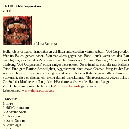
TRINO: 666 Corporation
von
dh
(Alerta Records)
Holla, die Brasilianer Trino müssen auf ihren mittlerweilen vierten Album "666 Corporatio
Wut im Bauch gehabt haben, Wut vor allem gegen das Böse - auch wenn ich des Portu
mächtig bin, zwichen den Zeilen kann man bei Songs wie "Cancer Branco", "Mais Podro 
Titelsong "666 Corporation" schon einiges herauslesen. So wütend ist auch die musikalisch
Trios. Eine gute Portion Schnelligkeit, Aggressivität, dazu etwas Groove, fertig ist der H
wie wir ihn von Trino seit je her gewöhnt sind. Hinzu tritt der ungeschliffene Sound,
vorkommt, dass er diesmal ein wenig dumpf daherkommt. Nichtsdestrotrotz zeigen Trino
Großteil der Möchtegern-Tough Metal/Hardcorebands, wo der Hammer hängt.
Zum Gehirndurchpusten helfen euch
Whirlwind Records
gerne weiter.
Labelkontakt:
www.alertarecords.com
Tracklist:
1. Intro
2. 666 Corporation
3. Anatema Social
4. Hipocritas
5. Sacro Sodoma
6. Idiotologia