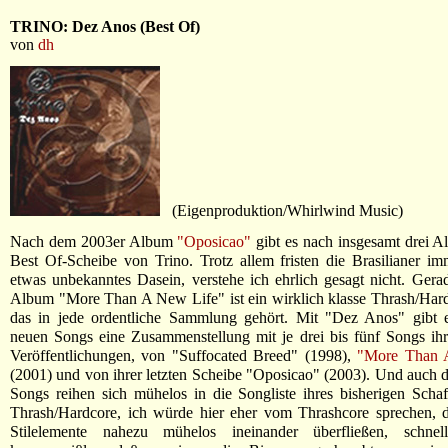
TRINO: Dez Anos (Best Of)
von
dh
(Eigenproduktion/Whirlwind Music)
Nach dem 2003er Album
"Oposicao"
gibt es nach insgesamt drei A
Best Of-Scheibe von Trino. Trotz allem fristen die Brasilianer i
etwas unbekanntes Dasein, verstehe ich ehrlich gesagt nicht. Gera
Album "More Than A New Life" ist ein wirklich klasse Thrash/Har
das in jede ordentliche Sammlung gehört. Mit "Dez Anos" gibt e
neuen Songs eine Zusammenstellung mit je drei bis fünf Songs ihr
Veröffentlichungen, von "Suffocated Breed" (1998),
"More Than 
(2001) und von ihrer letzten Scheibe "Oposicao" (2003). Und auch d
Songs reihen sich mühelos in die Songliste ihres bisherigen Schaf
Thrash/Hardcore, ich würde hier eher vom Thrashcore sprechen, d
Stilelemente nahezu mühelos ineinander überfließen, schnel