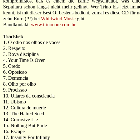
kompromißlos, daß es einem die Birne wegschraubt, was ein
Sepultura schon längst nicht mehr gelingt. Wer Trino bis jetzt imm
kennt, ist mit dieser Best Of bestens bedient, zumal es diese CD für 
zehn Euro (!!!) bei
Whirlwind Music
gibt.
Bandkontakt:
www.trinocore.com.br
Tracklist:
1. O odio nos olhos de voces
2. Respeito
3. Rova disciplina
4. Your Time Is Over
5. Credo
6. Oposicao
7. Demencia
8. Olho por olho
9. Procissao
10. Ultares da consciencia
11. Ubismo
12. Cultura de muerte
13. The Hatred Seed
14. Corrosive Lie
15. Nothing But Pride
16. Escape
17. Insanity For Infinity