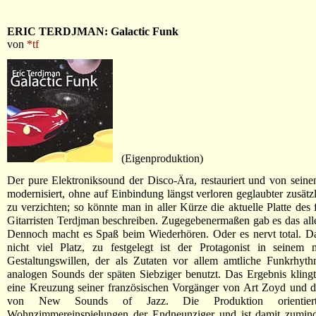
ERIC TERDJMAN: Galactic Funk
von
*tf
(Eigenproduktion)
Der pure Elektroniksound der Disco-Ära, restauriert und von seine
modernisiert, ohne auf Einbindung längst verloren geglaubter zusätzl
zu verzichten; so könnte man in aller Kürze die aktuelle Platte des 
Gitarristen Terdjman beschreiben. Zugegebenermaßen gab es das all
Dennoch macht es Spaß beim Wiederhören. Oder es nervt total. Da
nicht viel Platz, zu festgelegt ist der Protagonist in seinem m
Gestaltungswillen, der als Zutaten vor allem amtliche Funkrhyt
analogen Sounds der späten Siebziger benutzt. Das Ergebnis kling
eine Kreuzung seiner französischen Vorgänger von Art Zoyd und 
von New Sounds of Jazz. Die Produktion orientie
Wohnzimmereinspielungen der Endneunziger und ist damit zuminde