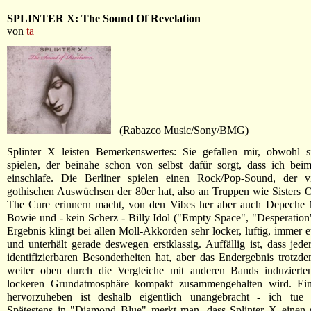
SPLINTER X: The Sound Of Revelation
von
ta
(Rabazco Music/Sony/BMG)
Splinter X leisten Bemerkenswertes: Sie gefallen mir, obwohl si
spielen, der beinahe schon von selbst dafür sorgt, dass ich bei
einschlafe. Die Berliner spielen einen Rock/Pop-Sound, der 
gothischen Auswüchsen der 80er hat, also an Truppen wie Sisters
The Cure erinnern macht, von den Vibes her aber auch Depeche
Bowie und - kein Scherz - Billy Idol ("Empty Space", "Desperation")
Ergebnis klingt bei allen Moll-Akkorden sehr locker, luftig, immer e
und unterhält gerade deswegen erstklassig. Auffällig ist, dass jede
identifizierbaren Besonderheiten hat, aber das Endergebnis trotzde
weiter oben durch die Vergleiche mit anderen Bands induzierten
lockeren Grundatmosphäre kompakt zusammengehalten wird. Ei
hervorzuheben ist deshalb eigentlich unangebracht - ich tue
Spätestens in "Diamond Blue" merkt man, dass Splinter X einen 