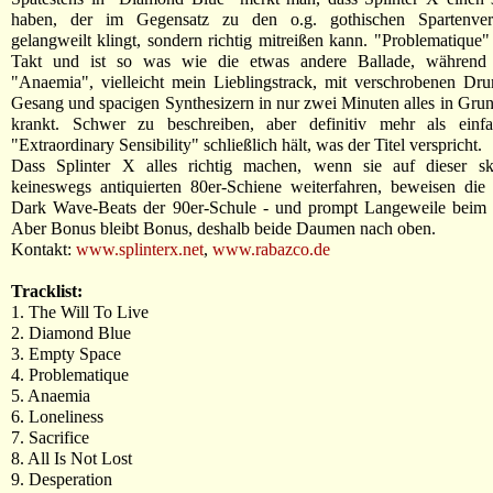
haben, der im Gegensatz zu den o.g. gothischen Spartenvert
gelangweilt klingt, sondern richtig mitreißen kann. "Problematique" 
Takt und ist so was wie die etwas andere Ballade, während 
"Anaemia", vielleicht mein Lieblingstrack, mit verschrobenen Dr
Gesang und spacigen Synthesizern in nur zwei Minuten alles in Gr
krankt. Schwer zu beschreiben, aber definitiv mehr als einf
"Extraordinary Sensibility" schließlich hält, was der Titel verspricht.
Dass Splinter X alles richtig machen, wenn sie auf dieser sku
keineswegs antiquierten 80er-Schiene weiterfahren, beweisen die
Dark Wave-Beats der 90er-Schule - und prompt Langeweile beim 
Aber Bonus bleibt Bonus, deshalb beide Daumen nach oben.
Kontakt:
www.splinterx.net
,
www.rabazco.de
Tracklist:
1. The Will To Live
2. Diamond Blue
3. Empty Space
4. Problematique
5. Anaemia
6. Loneliness
7. Sacrifice
8. All Is Not Lost
9. Desperation