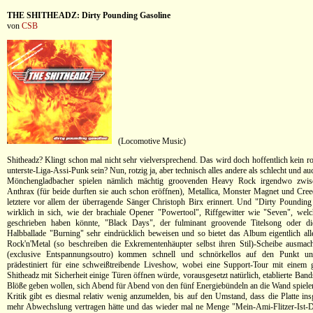
THE SHITHEADZ: Dirty Pounding Gasoline
von
CSB
(Locomotive Music)
Shitheadz? Klingt schon mal nicht sehr vielversprechend. Das wird doch hoffentlich kein rot
unterste-Liga-Assi-Punk sein? Nun, rotzig ja, aber technisch alles andere als schlecht und a
Mönchengladbacher spielen nämlich mächtig groovenden Heavy Rock irgendwo zwis
Anthrax (für beide durften sie auch schon eröffnen), Metallica, Monster Magnet und Cre
letztere vor allem der überragende Sänger Christoph Birx erinnert. Und "Dirty Pounding
wirklich in sich, wie der brachiale Opener "Powertool", Riffgewitter wie "Seven", we
geschrieben haben könnte, "Black Days", der fulminant groovende Titelsong oder die
Halbballade "Burning" sehr eindrücklich beweisen und so bietet das Album eigentlich all
Rock'n'Metal (so beschreiben die Exkrementenhäupter selbst ihren Stil)-Scheibe ausma
(exclusive Entspannungsoutro) kommen schnell und schnörkellos auf den Punkt un
prädestiniert für eine schweißtreibende Liveshow, wobei eine Support-Tour mit einem 
Shitheadz mit Sicherheit einige Türen öffnen würde, vorausgesetzt natürlich, etablierte Ban
Blöße geben wollen, sich Abend für Abend von den fünf Energiebündeln an die Wand spielen
Kritik gibt es diesmal relativ wenig anzumelden, bis auf den Umstand, dass die Platte in
mehr Abwechslung vertragen hätte und das wieder mal ne Menge "Mein-Ami-Flitzer-Ist-D