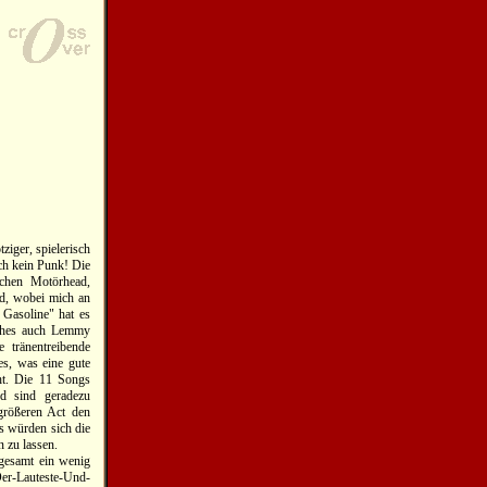
ziger, spielerisch
uch kein Punk! Die
chen Motörhead,
ed, wobei mich an
 Gasoline" hat es
lches auch Lemmy
 tränentreibende
es, was eine gute
cht. Die 11 Songs
d sind geradezu
größeren Act den
ds würden sich die
 zu lassen.
sgesamt ein wenig
er-Lauteste-Und-