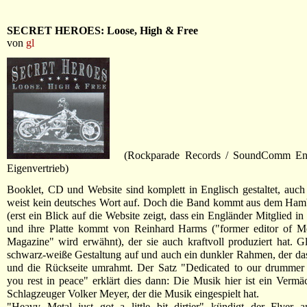
SECRET HEROES: Loose, High & Free
von
gl
(Rockparade Records / SoundComm Ente
Eigenvertrieb)
Booklet, CD und Website sind komplett in Englisch gestaltet, auch 
weist kein deutsches Wort auf. Doch die Band kommt aus dem Ha
(erst ein Blick auf die Website zeigt, dass ein Engländer Mitglied in
und ihre Platte kommt von Reinhard Harms ("former editor of 
Magazine" wird erwähnt), der sie auch kraftvoll produziert hat. Gle
schwarz-weiße Gestaltung auf und auch ein dunkler Rahmen, der das
und die Rückseite umrahmt. Der Satz "Dedicated to our drummer
you rest in peace" erklärt dies dann: Die Musik hier ist ein Vermä
Schlagzeuger Volker Meyer, der die Musik eingespielt hat.
"Heavy Metal just got a little bit dirtier" kündigt der Flyer a