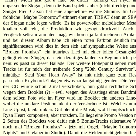
unpassender Slogan, denn die Band spielt sauber (nicht dreckig) un
Sänger Fred Carson hat eine angenehme warme Stimme. Im Geg
fröhliche "Maybe Tomorrow" erinnert eher an TREAT denn an 
der Slogan nahe legen würde. Es ist powervoller melodischer Met
knallen voll rein, die Produktion wie gesagt druckvoll. Auch
Vergleich seltsam anmuten mag, wir hören ja laut mehreren Artike
und bei diesem Album habe ich einen roten Farbton deutlich i
signifikantesten wird dies in dem sich auf sympathische Weise an
"Broken Promises", ein trauriges Lied mit einer tollen Gesangslei
gelingt einem Sänger, dass ein derartiges Jaulen zu Beginn nicht pei
nein: es passt zu dieser Ballade. Der weitere Höhepunkt neben meh
Tracks ist für mich der treibende Song "20th Century Survivor".
minütige "Steal Your Heart Away" ist mit nicht ganz zum Re
passenden Keyboard-Einlagen etwas zu langatmig geraten. Die Ver
der CD wurde schon 2-mal verschoben, nun gibt's rechtliche Sch
wegen dem Booklet (?) - evtl. wegen des Ausstiegs eines Bandmit
dem selben Foto wie im Flyer wird im Booklet ein anderes Line
wobei die unklare Position nicht der Verstorbene ist. Welches nun
Line-Up ist, bleibt unklar. Gut bleibt die Musik, wohl hauptsächlich
Ryan Heart komponiert, aber trotzdem. Es liegt eine Promo-Version m
2 Seiten des Booklets vor, dafür mit 5 Bonus-Tracks (alternative 
noch mal "Broken Promises" - jetzt mit Orgel, "Maybe Tomorro
Nights" und Gelaber im Studio). Damit die Helden nicht geheim ble