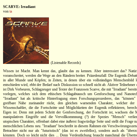
SCARVE: Irradiant
von
ta
(Listenable Records)
Wissen ist Macht. Man kennt das, glaubt das zu kennen. Aber interessiert das? Natü
voranschreitet, werden die Wege an den Rändern breiter. Präzedenzfall: Die Eugenik-Debatte
in aller Munde und Köpfen; in Zeiten, in denen über ein vollständiges Menschenbild l
entschieden wird, ebbt der Bedarf nach Diskussion so schnell nicht ab. Aktiver Teilnehmer
ist Dirk Verbeuren, Schlagzeuger und Texter der Franzosen Scarve, die mit "Irradiant" bereit
vorlegen, welches sich dem ethischen Schlagabtausch um Genforschung und Nanotec
"Irradiant" hat als kritische Hinterfragung eines Forschungsprozederes, das "können"
greifbare Nähe zueinander rückt, den gleichen warnenden Charakter, welcher der 
Wissenschaftler, die die Fortschritte und Möglichkeiten der Eugenik reflektieren, berech
Eigen ist. Denn mit jedem Schritt der Genforschung, der Fortschritt ist, wachsen die 
manipulativen Eingriffe und die Vervollkommnung (?) der Spezies "Mensch" verliert
utopischen Charakter, offenbart dabei eine äußerst fragwürdige Seite und stellt die Frage
menschlichen Lebens neu. "Irradiant" beschreibt in diesem Rahmen ein Verschwörungsszenar
Betrachter nicht nur als "futuristisch" (das ist es zweifellos), sondern auch als "über
könnten. Doch so leicht nicht dies ... Denn Verdeutlichung braucht manchmal die Übertre