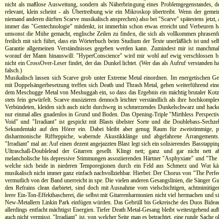
nicht als maßlose Ausweitung, sondern als Näherbringung eines Problemgegenstandes, de
relevant, klein scheint - als Übertreibung wie ein Mikroskop übertreibt. Wenn der gemei
niemand anderen dürften Scarve musikalisch ansprechen) also bei "Scarve" spätestens jetzt
immer das "Gentechnologie" mitdenkt, ist immerhin schon etwas erreicht und Verbeuren ha
umsonst die Mühe gemacht, englische Zeilen zu finden, die sich als vollkommen phrasenf
freilich mit sich führt, dass ein Wörterbuch beim Studium der Texte unerläßlich ist und sel
Garantie allgemeinen Verständnisses gegeben werden kann. Zumindest mir ist manchmal 
worauf der Mann hinauswill: "HyperConscience" wird mir wohl auf ewig verschlossen bl
nicht ein CrossOver-Leser findet, der das Dunkel lichtet. (Wer das als Aufruf verstanden hat
falsch.)
Musikalisch lassen sich Scarve grob unter Extreme Metal einordnen. Im energetischen Ge
mit Doppelsängerbesetzung treffen sich Death und Thrash Metal, gehen weiterführend eine 
dem Meschugge Metal von Meshuggah ein, so dass das Ergebnis ein mächtig brutaler Kotzb
stets fein gewürfelt. Scarve musizieren dennoch leichter verständlich als ihre hochkompl
Verbündeten, kleiden sich auch nicht durchweg in schmerzendes Dunkelschwarz und hacke
nur einmal alles gnadenlos in Grund und Boden. Das Opening-Triple "Mirthless Perspecti
Void" und "Irradiant" ist gespickt mit Blasts übelster Sorte und die Doublebass-Sechze
Sekundentakt auf den Hörer ein. Dabei bleibt aber genug Raum für zweistimmige, 
disharmonische Riffteppiche, wabernde Akustikklänge und abgefahrene Arrangements.
"Irradiant" mal an: Auf einen dezent angejazzten Blast legt sich ein solisierendes Basstappin
Ultraschall-Doublelead der Gitarren gesellt. Klingt nett; ganz und gar nicht nett a
melancholische bis depressive Stimmungen assoziierenden Härtner "Asphyxiate" und "The P
welche sich beide in niederen Temporegionen durch ein Feld aus Schmerz und Wut k
musikalisch nicht immer ganz einfach nachvollziehbar. Hierbei: Der Chorus von "The Perfec
vermutlich von der Band unerreicht in spe. Die vielen anderen Gesangslinien, die Sänger G
den Refrains clean darbietet, sind doch mit Ausnahme vom vielschichtigen, achtminütig
leere Ein-Ton-Effekthascherei, die selbst mit Gitarrenharmonien nicht viel hermachen und s
New-Metallern Linkin Park einfügen würden. Das Gebrüll bis Gekreische des Duos Bideau
allerdings entfacht mächtigst Energien. Tiefer Death Metal-Gesang bleibt weitestgehend au
auch nicht vermisst. "Irradiant" ist, von welcher Seite man es betrachtet, eine runde Sache 