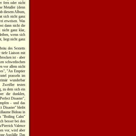
r fern oder nicht
ne Metaller (denn
, ab diesem Album,
t sich nicht ganz
rei erweisen. Was
bst dann nicht die
nicht ganz klar,
eiben, wenn sich
, liegt nicht ganz
bräu des Sextetts
tiefe Liaison mit
rocken ist - aber
exen schwedischen
n vor allem nicht
ves", "An Emptier
hntel prasseln im
primär wunderbar
 Zweifler testen
g, zu dem sich ein
ber die dunklen,
erfect Disaster",
ämpfen - und das
t Disaster" bleibt
uillaume Bideau in
en "Boiling Calm"
ich besser bei den
/Pierrick Valence
ßen vor, wird aber
ohne Ausfälle. Das