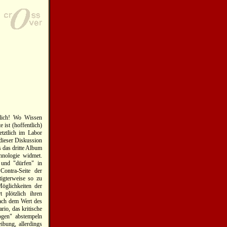
rlich! Wo Wissen
 ist (hoffentlich)
etztlich im Labor
 dieser Diskussion
s das dritte Album
hnologie widmet.
 und "dürfen" in
Contra-Seite der
tigterweise so zu
Möglichkeiten der
 plötzlich ihren
 nach dem Wert des
io, das kritische
zogen" abstempeln
ibung, allerdings