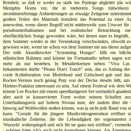
Reinheit, so daß er weder zu stark ins Punkige abgleitet (da wä
Memphis Horns vor, die in mehreren Songs mitwirken) 
stromlinienförmige Anbiederungen an etwaige Zeitgeiste unternimm
großen Teilen des Materials trotzdem das Potential zu einer A
innewohnt, wenn dieser Begriff nicht mittlerweile zum Unwort für
pseudounterhaltsamen und bei realistischer Betrachtung m
oberflächlichen Songs geworden wäre, bei denen man es begrüßt, 
dem Sommer wieder in der Versenkung verschwinden, obwohl es
gewesen wäre, wenn sie schon vor dem Sommer nie aus dieser aufge
Der tolle Akustikrocker "Screaming Hunger" fällt ein bißc
stilistischen Rahmen und könnte im Formatradio neben sagen wi
mehr als nur bestehen. In Metallerkreisen neben "Viva La
bekanntesten dürfte "Please Don't Touch" sein, das es Anfang der
coole Kollaboration von Motörhead und Girlschool gab und das
Rocker-Version noch genug Putz von der Decke rieseln läßt, um 
Härtner-Fraktion interessant zu sein. Auf einem Festival wie dem Wi
könnte Lee Rocker mit einem speedlastigeren Set vermutlich gnaden
aber auch in konservierter Form wohnt seinem Schaffen no
Unterhaltungsreiz auf hohem Niveau inne, der zudem über die 
hinweg auf Wohlwollen stoßen könnte, was ja nicht jede Band von s
kann. "Gerade für die jüngere Musikvideogeneration eröffnet si
musikalische Zeitreise, die die Lebendigkeit der sogenannten m
'Wurzeln' widerspiegelt und sich für sie ganz neu eröffnet", vermerkt
- schöner hätte ich's auch nicht formulieren können. Als Einstiegs