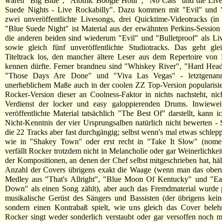
wären "Big Blue", "Atomic Boogie Hour", "No Cats" und die Livep
Suede Nights - Live Rockabilly". Dazu kommen mit "Evil" und "
zwei unveröffentlichte Livesongs, drei Quicktime-Videotracks (i
"Blue Suede Night" ist Material aus der erwähnten Perkins-Session 
die anderen beiden sind wiederum "Evil" und "Bulletproof" als Liv
sowie gleich fünf unveröffentlichte Studiotracks. Das geht gl
Titeltrack los, den mancher ältere Leser aus dem Repertoire von 
kennen dürfte. Ferner brandneu sind "Whiskey River", "Hard He
"Those Days Are Done" und "Viva Las Vegas" - letztgenannt
unerheblichem Maße auch in der coolen ZZ Top-Version popularisie
Rocker-Version dieser an Coolness-Faktor in nichts nachsteht, nich
Verdienst der locker und easy galoppierenden Drums. Inwieweit
veröffentlichte Material tatsächlich "The Best Of" darstellt, kann i
Nicht-Kenntnis der vier Ursprungsalben natürlich nicht bewerten 
die 22 Tracks aber fast durchgängig; selbst wenn's mal etwas schlep
wie in "Shakey Town" oder erst recht in "Take It Slow" (nome
verfällt Rocker trotzdem nicht in Melancholie oder gar Weinerlichkei
der Kompositionen, an denen der Chef selbst mitgeschrieben hat, hält
Anzahl der Covers übrigens exakt die Waage (wenn man das oberu
Medley aus "That's Allright", "Blue Moon Of Kentucky" und "E
Down" als einen Song zählt), aber auch das Fremdmaterial wurde 
musikalische Gerüst des Sängers und Bassisten (der übrigens kein
sondern einen Kontrabaß spielt, wie uns gleich das Cover belehr
Rocker singt weder sonderlich verstaubt oder gar versoffen noch mi