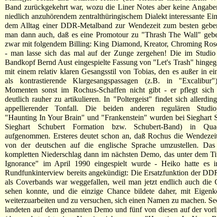
Band zurückgekehrt war, wozu die Liner Notes aber keine Angabe
niedlich anzuhörendem zentralthüringischem Dialekt interessante Ein
dem Alltag einer DDR-Metalband zur Wendezeit zum besten geben
man dann auch, daß es eine Promotour zu "Thrash The Wall" geben
zwar mit folgendem Billing: King Diamond, Kreator, Chroming Ro
- man lasse sich das mal auf der Zunge zergehen! Die im Studio 
Bandkopf Bernd Aust eingespielte Fassung von "Let's Trash" hingeg
mit einem relativ klaren Gesangsstil von Tobias, den es außer in e
als kontrastierende Klargesangspassagen (z.B. in "Excalibur"
Momenten sonst im Rochus-Schaffen nicht gibt - er pflegt sich 
deutlich rauher zu artikulieren. In "Poltergeist" findet sich allerdin
appellierender Tonfall. Die beiden anderen regulären Studio
"Haunting In Your Brain" und "Frankenstein" wurden bei Sieghart 
Sieghart Schubert Formation bzw. Schubert-Band) in Quad
aufgenommen. Ersteres deutet schon an, daß Rochus die Wendezeit
von der deutschen auf die englische Sprache umzustellen. Das
kompletten Niederschlag dann im nächsten Demo, das unter dem Ti
Ignorance" im April 1990 eingespielt wurde - Heiko hatte es 
Rundfunkinterview bereits angekündigt: Die Ersatzfunktion der D
als Coverbands war weggefallen, weil man jetzt endlich auch die O
sehen konnte, und die einzige Chance bildete daher, mit Eigenk
weiterzuarbeiten und zu versuchen, sich einen Namen zu machen. Se
landeten auf dem genannten Demo und fünf von diesen auf der vor