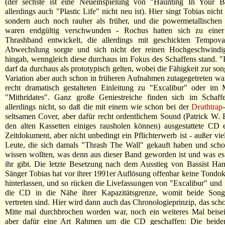
(der sechste ist eine Neueinspielung von "Haunting In Your B
allerdings auch "Plastic Life" nicht neu ist). Hier singt Tobias nicht
sondern auch noch rauher als früher, und die powermetallischen 
waren endgültig verschwunden - Rochus hatten sich zu einer 
Thrashband entwickelt, die allerdings mit geschickten Tempovar
Abwechslung sorgte und sich nicht der reinen Hochgeschwindigk
hingab, wenngleich diese durchaus im Fokus des Schaffens stand. 
darf da durchaus als prototypisch gelten, wobei die Fähigkeit zur so
Variation aber auch schon in früheren Aufnahmen zutagegetreten war
recht dramatisch gestalteten Einleitung zu "Excalibur" oder im M
"Mithridates". Ganz große Geniestreiche finden sich im Schaf
allerdings nicht, so daß die mit einem wie schon bei der
Deathtrap
seltsamen Cover, aber dafür recht ordentlichem Sound (Patrick W. 
den alten Kassetten einiges rausholen können) ausgestattete CD 
Zeitdokument, aber nicht unbedingt ein Pflichterwerb ist - außer viel
Leute, die sich damals "Thrash The Wall" gekauft haben und sch
wissen wollten, was denn aus dieser Band geworden ist und was e
ihr gibt. Die letzte Besetzung nach dem Ausstieg von Bassist Ha
Sänger Tobias hat vor ihrer 1991er Auflösung offenbar keine Tond
hinterlassen, und so rücken die Livefassungen von "Excalibur" und 
die CD in die Nähe ihrer Kapazitätsgrenze, womit beide Song
vertreten sind. Hier wird dann auch das Chronologieprinzip, das sch
Mitte mal durchbrochen worden war, noch ein weiteres Mal beisei
aber dafür eine Art Rahmen um die CD geschaffen: Die beiden