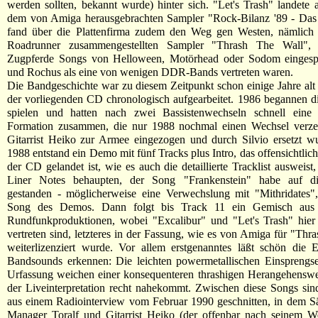
werden sollten, bekannt wurde) hinter sich. "Let's Trash" landete
dem von Amiga herausgebrachten Sampler "Rock-Bilanz '89 - Da
fand über die Plattenfirma zudem den Weg gen Westen, nämlich
Roadrunner zusammengestellten Sampler "Thrash The Wall", 
Zugpferde Songs von Helloween, Motörhead oder Sodom einges
und Rochus als eine von wenigen DDR-Bands vertreten waren.
Die Bandgeschichte war zu diesem Zeitpunkt schon einige Jahre alt
der vorliegenden CD chronologisch aufgearbeitet. 1986 begannen di
spielen und hatten nach zwei Bassistenwechseln schnell eine r
Formation zusammen, die nur 1988 nochmal einen Wechsel verzei
Gitarrist Heiko zur Armee eingezogen und durch Silvio ersetzt w
1988 entstand ein Demo mit fünf Tracks plus Intro, das offensichtlic
der CD gelandet ist, wie es auch die detaillierte Tracklist ausweist
Liner Notes behaupten, der Song "Frankenstein" habe auf 
gestanden - möglicherweise eine Verwechslung mit "Mithridates",
Song des Demos. Dann folgt bis Track 11 ein Gemisch au
Rundfunkproduktionen, wobei "Excalibur" und "Let's Trash" hier
vertreten sind, letzteres in der Fassung, wie es von Amiga für "Thr
weiterlizenziert wurde. Vor allem erstgenanntes läßt schön die 
Bandsounds erkennen: Die leichten powermetallischen Einsprengse
Urfassung weichen einer konsequenteren thrashigen Herangehenswe
der Liveinterpretation recht nahekommt. Zwischen diese Songs sin
aus einem Radiointerview vom Februar 1990 geschnitten, in dem S
Manager Toralf und Gitarrist Heiko (der offenbar nach seinem We