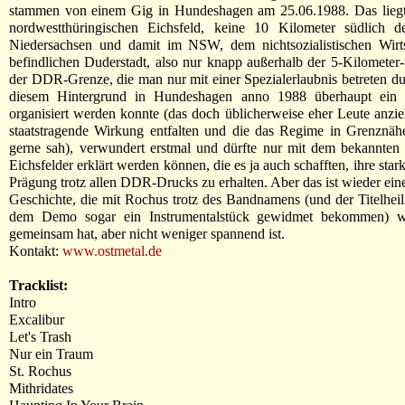
stammen von einem Gig in Hundeshagen am 25.06.1988. Das liegt
nordwestthüringischen Eichsfeld, keine 10 Kilometer südlich de
Niedersachsen und damit im NSW, dem nichtsozialistischen Wirtsc
befindlichen Duderstadt, also nur knapp außerhalb der 5-Kilometer
der DDR-Grenze, die man nur mit einer Spezialerlaubnis betreten du
diesem Hintergrund in Hundeshagen anno 1988 überhaupt ein 
organisiert werden konnte (das doch üblicherweise eher Leute anzie
staatstragende Wirkung entfalten und die das Regime in Grenznäh
gerne sah), verwundert erstmal und dürfte nur mit dem bekannten 
Eichsfelder erklärt werden können, die es ja auch schafften, ihre star
Prägung trotz allen DDR-Drucks zu erhalten. Aber das ist wieder ein
Geschichte, die mit Rochus trotz des Bandnamens (und der Titelheili
dem Demo sogar ein Instrumentalstück gewidmet bekommen) w
gemeinsam hat, aber nicht weniger spannend ist.
Kontakt:
www.ostmetal.de
Tracklist:
Intro
Excalibur
Let's Trash
Nur ein Traum
St. Rochus
Mithridates