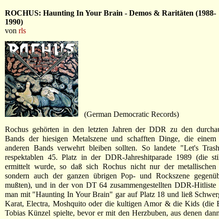
ROCHUS: Haunting In Your Brain - Demos & Raritäten (1988-
1990)
von
rls
(German Democratic Records)
Rochus gehörten in den letzten Jahren der DDR zu den durchaus
Bands der hiesigen Metalszene und schafften Dinge, die einem 
anderen Bands verwehrt bleiben sollten. So landete "Let's Tras
respektablen 45. Platz in der DDR-Jahreshitparade 1989 (die sti
ermittelt wurde, so daß sich Rochus nicht nur der metallischen
sondern auch der ganzen übrigen Pop- und Rockszene gegenüb
mußten), und in der von DT 64 zusammengestellten DDR-Hitliste 
man mit "Haunting In Your Brain" gar auf Platz 18 und ließ Schwe
Karat, Electra, Moshquito oder die kultigen Amor & die Kids (die 
Tobias Künzel spielte, bevor er mit den Herzbuben, aus denen dan