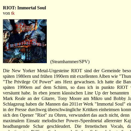
RIOT: Immortal Soul
von
tk
(Steamhammer/SPV)
Die New Yorker Metal-Urgesteine RIOT sind der Gemeinde beso
späten 1980ern und frühen 1990ern mit exzellenten Alben wie "Thun
"The Privilege Of Power" ans Herz gewachsen. Ich hatte die Band
späten 1990ern auf dem Schirm, so dass ich in punkto RIOT 
versäumt habe. In eben jenem klassischen Line Up der benannten 
Mark Reale an der Gitarre, Tony Moore am Mikro und Bobby J
Schlagzeug haben die Mannen das 2011er Werk "Immortal Soul" ein
in der Presse durchweg überschwängliche Kritiken einheimsen konn
sich den Opener "Riot" zu Ohren, verwundert das auch nicht, denn 
maximalem Einsatz melodischer Power-/Speedmetal allererster Kaj
headbangende Schar geschleudert. Die frenetischen Vocals, da