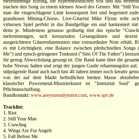
mehrstimmige Riffing, die hypermelodischen Soli und das treibe
machen den Song zu einem kleinen Juwel des Genres. Mit "Still Yo
man die eingeschlagene Linie konsequent fort und begeistert zud
grandiosen Mitsing-Chorus. Live-Gitarrist Mike Flyntz reiht sic
virtuosen Spiel perfekt in das Bandgefüge ein und harmoniert mi
denn je. Mindestens genauso großartig tönt das epische "Crawli
mehrstimmigen, sich kreuzenden Gesangslinien und dezent o
ausgerichteten Gitarrenharmonien eine extraordinäre Note erhält. 
es mit Leichtigkeit, eine Balance zwischen pfeilschnellen Songs 
Me") und episch-getragener Tonkunst ("Sins Of The Father") herzuste
für genug Abwechslung gesorgt ist. Die Band kann über die gesamt
hohe Niveau halten und zeigt der jungen Garde erbarmungslos auf,
stilprägende Band auch nach fast 40 Jahren immer noch kreativ genug
von der auf dem Markt befindlichen breiten Masse abzuhebe
klassischer Powermetal-Musizierkunst ist "Immortal Soul" g
Pflichtanschaffung.
Bandkontakt:
www.areyoureadytoriot.com
,
www.spv.de
Tracklist:
1. Riot
2. Still Your Man
3. Crawling
4. Wings Are For Angels
5. Fall Before Me