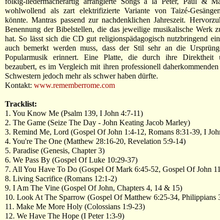
folkig-liedermacherartig arrangierte Songs á la Peter, Paul & M
wohlwollend als zart elektrifizierte Variante von Taizé-Gesänge
könnte. Mantras passend zur nachdenklichen Jahreszeit. Hervorzu
Benennung der Bibelstellen, die das jeweilige musikalische Werk 
hat. So lässt sich die CD gut religionspädagogisch nutzbringend ei
auch bemerkt werden muss, dass der Stil sehr an die Ursprünge 
Popularmusik erinnert. Eine Platte, die durch ihre Direktheit 
bezaubert, es im Vergleich mit ihren professionell daherkommende
Schwestern jedoch mehr als schwer haben dürfte.
Kontakt:
www.rememberrome.com
Tracklist:
1. You Know Me (Psalm 139, I John 4:7-11)
2. The Game (Seize The Day - John Keating Jacob Marley)
3. Remind Me, Lord (Gospel Of John 1:4-12, Romans 8:31-39, I Joh
4. You're The One (Matthew 28:16-20, Revelation 5:9-14)
5. Paradise (Genesis, Chapter 3)
6. We Pass By (Gospel Of Luke 10:29-37)
7. All You Have To Do (Gospel Of Mark 6:45-52, Gospel Of John 11
8. Living Sacrifice (Romans 12:1-2)
9. I Am The Vine (Gospel Of John, Chapters 4, 14 & 15)
10. Look At The Sparrow (Gospel Of Matthew 6:25-34, Philippians 
11. Make Me More Holy (Colossians 1:9-23)
12. We Have The Hope (I Peter 1:3-9)