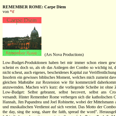
REMEMBER ROME: Carpe Diem
von
*tf
(Ars Nova Productions)
Low-Budget-Produktionen haben bei mir immer schon einen gewis
scheint es doch so, als ob das Anliegen der Combo so wichtig ist, 
nicht scheut, auch eigenes, bescheidenes Kapital zur Veröffentlichun
Insofern ein gewisses biblisches Moment, welches mich zumeist davo
gleichen Maßstäbe zur Rezension wie für kommerziell daherkomm
anzuwenden. Machen wir's kurz: die vorliegende Scheibe ist ohne
Low-Budget: Selbst gebrannt, selbst becovert, selbst ans Cr
versandt. Hinter Remember Rome verbergen sich die katholischen Os
Hannah, Jim Papandrea und Joel Robinette, wobei der Mittelsmann al
und musikalischen Verdienst auf sich vereint. Das Motto der Combo 
the day, sing the song, share the faith, spread the word". Heraus