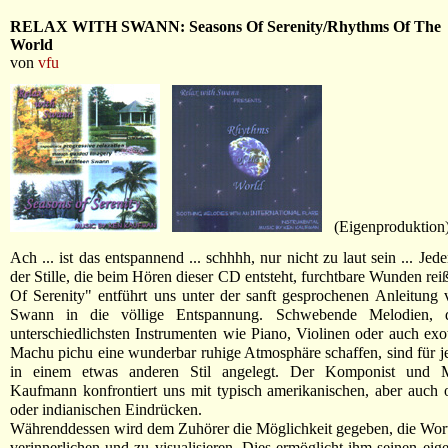
RELAX WITH SWANN: Seasons Of Serenity/Rhythms Of The
World
von
vfu
(Eigenproduktion
Ach ... ist das entspannend ... schhhh, nur nicht zu laut sein ... Je
der Stille, die beim Hören dieser CD entsteht, furchtbare Wunden rei
Of Serenity" entführt uns unter der sanft gesprochenen Anleitung
Swann in die völlige Entspannung. Schwebende Melodien, 
unterschiedlichsten Instrumenten wie Piano, Violinen oder auch exo
Machu pichu eine wunderbar ruhige Atmosphäre schaffen, sind für je
in einem etwas anderen Stil angelegt. Der Komponist und 
Kaufmann konfrontiert uns mit typisch amerikanischen, aber auch o
oder indianischen Eindrücken.
Währenddessen wird dem Zuhörer die Möglichkeit gegeben, die Wor
verinnerlichen und zu visualisieren. Dies ermöglicht ihm seinen ei