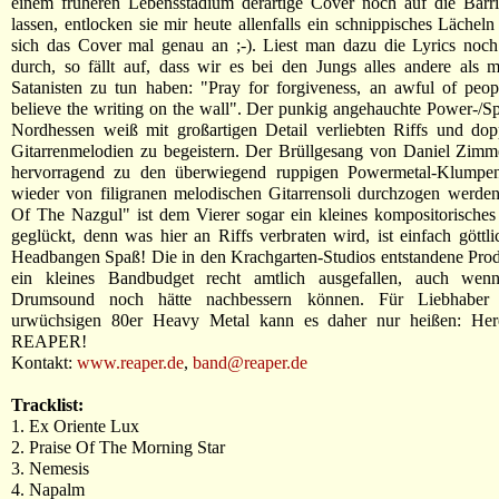
einem früheren Lebensstadium derartige Cover noch auf die Barr
lassen, entlocken sie mir heute allenfalls ein schnippisches Lächel
sich das Cover mal genau an ;-). Liest man dazu die Lyrics noc
durch, so fällt auf, dass wir es bei den Jungs alles andere als m
Satanisten zu tun haben: "Pray for forgiveness, an awful of peop
believe the writing on the wall". Der punkig angehauchte Power-/S
Nordhessen weiß mit großartigen Detail verliebten Riffs und dop
Gitarrenmelodien zu begeistern. Der Brüllgesang von Daniel Zimm
hervorragend zu den überwiegend ruppigen Powermetal-Klumpe
wieder von filigranen melodischen Gitarrensoli durchzogen werden
Of The Nazgul" ist dem Vierer sogar ein kleines kompositorisches
geglückt, denn was hier an Riffs verbraten wird, ist einfach göttl
Headbangen Spaß! Die in den Krachgarten-Studios entstandene Produ
ein kleines Bandbudget recht amtlich ausgefallen, auch we
Drumsound noch hätte nachbessern können. Für Liebhaber 
urwüchsigen 80er Heavy Metal kann es daher nur heißen: Her
REAPER!
Kontakt:
www.reaper.de
,
band@reaper.de
Tracklist:
1. Ex Oriente Lux
2. Praise Of The Morning Star
3. Nemesis
4. Napalm