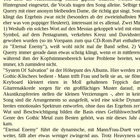
Hintergrund eingesetzt, die Vocals tragen den Song alleine. Selbige t
Querry mit einer anonym bleibenden Dame, die richtig gut singt. Sond
klingt das Ergebnis zwar nicht (besonders ab der zweieinhalbsten 
eher was von poppiger Heulerei), interessant ist es allemal. Zwei Mi
1) Weshalb ein solches Wort auf den Messias gekoppelt wird mit ein
Symbol, auf dem Pentagramm, verkehrtes Kreuz und Davidsster
gewoben wurden (so im Vorspann zum qua CD-Rom-Part enthalten
zu "Eternal Enemy"), weiß wohl nicht mal die Band selbst. 2) 
Querry immer gerade dann etwas schräg klingt, wenn er in mittleren
während ihm der Kopfstimmenbereich keine Probleme bereitet, w
immer, ich zumindest nicht.
"System Of Salvation" ist der Höhepunt des Albums. Hier werden z
Gothic-Klischees bedient - Mann trifft Frau und bellt sie an, sie flöt
Keyboard kleistert einen in Moll gehaltenen Teppich darun
Gitarrenakkorde sorgen für ein großflächiges Muster darauf, mit
Akustikzupfereien stellen die kleinen Verzierungen -, aber in ke
Song sind die Arrangements so ausgefeilt, wird eine solche Dynam
breites emotionales Spektrum entworfen, ohne dass das Ergebnis zerf
Wut und Beschwichtigung bilden die Basis eines Gefühlswechsel
Genre des Gothic Metal zum Besten gehört, was mir dieses Jahr 
kam.
"Eternal Enemy" führt die dynamische, mit Mann/Frau-Duett ver
weiter, fällt aber etwas weniger zwingend aus. Trotz Heavyness 