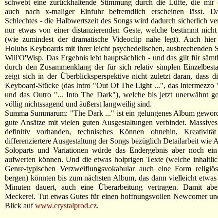
schwebt eine zurückhaltende Stimmung durch die Lüfte, die mir 
auch nach x-maliger Einfuhr befremdlich erscheinen lässt. Da
Schlechtes - die Halbwertszeit des Songs wird dadurch sicherlich ver
nur etwas von einer distanzierenden Geste, welche bestimmt nicht i
(wie zumindest der dramatische Videoclip nahe legt). Auch hier
Holubs Keyboards mit ihrer leicht psychedelischen, ausbrechenden S
Will'O'Wisp. Das Ergebnis lebt hauptsächlich - und das gilt für sämt
durch den Zusammenklang der für sich relativ simplen Einzelbesta
zeigt sich in der Überblicksperspektive nicht zuletzt daran, dass di
Keyboard-Stücke (das Intro "Out Of The Light ...", das Intermezzo
und das Outro "... Into The Dark"), welche bis jetzt unerwähnt ge
völlig nichtssagend und äußerst langweilig sind.
Summa Summarum: "The Dark ..." ist ein gelungenes Album geworde
gute Ansätze mit vielen guten Ausgestaltungen verbindet. Massives 
definitiv vorhanden, technisches Können ohnehin, Kreativitä
differenziertere Ausgestaltung der Songs bezüglich Detailarbeit wie 
Soloparts und Variationen würde das Endergebnis aber noch ein
aufwerten können. Und die etwas holprigen Texte (welche inhaltl
Genre-typischen Verzweiflungsvokabular auch eine Form religiö
bergen) könnten bis zum nächsten Album, das dann vielleicht etwas 
Minuten dauert, auch eine Überarbeitung vertragen. Damit ab
Meckerei. Tut etwas Gutes für einen hoffnungsvollen Newcomer un
Blick auf
www.crystalprod.cz
.