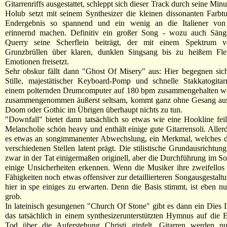
Gitarrenriffs ausgestattet, schleppt sich dieser Track durch seine Min
Holub setzt mit seinem Synthesizer die kleinen dissonanten Farbtu
Endergebnis so spannend und ein wenig an die Italiener vo
erinnernd machen. Definitiv ein großer Song - wozu auch Säng
Querry seine Scherflein beiträgt, der mit einem Spektrum v
Grunzbrüllen über klaren, dunklen Singsang bis zu heißem Fle
Emotionen freisetzt.
Sehr obskur fällt dann "Ghost Of Misery" aus: Hier begegnen sic
Stille, majestätischer Keyboard-Pomp und schnelle Stakkatogitar
einem polternden Drumcomputer auf 180 bpm zusammengehalten we
zusammengenommen äußerst seltsam, kommt ganz ohne Gesang aus
Doom oder Gothic im Übrigen überhaupt nichts zu tun.
"Downfall" bietet dann tatsächlich so etwas wie eine Hookline feil, 
Melancholie schön heavy und enthält einige gute Gitarrensoli. Aller
es etwas an songimmanenter Abwechslung, ein Merkmal, welches 
verschiedenen Stellen latent prägt. Die stilistische Grundausrichtun
zwar in der Tat einigermaßen originell, aber die Durchführung im So
einige Unsicherheiten erkennen. Wenn die Musiker ihre zweifellos
Fähigkeiten noch etwas offensiver zur detaillierteren Songausgestaltu
hier in spe einiges zu erwarten. Denn die Basis stimmt, ist eben n
grob.
In lateinisch gesungenen "Church Of Stone" gibt es dann ein Dies I
das tatsächlich in einem synthesizerunterstützten Hymnus auf die
Tod über die Auferstehung Christi gipfelt. Gitarren werden n