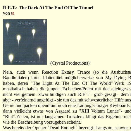
R.E.T.: The Dark At The End Of The Tunnel
von
ta
(Crystal Productions)
Nein, auch wenn Reaction Extasy Trance (so die Ausbuchsta
Bandinitialen) ihren Plattentitel möglicherweise von My Dying B
haben, deren "The Light At The End Of The World"-Werk 199
musikalisch haben die jungen Tschechen/Polen mit den alteingese
nicht viel gemein. Zwar huldigen auch R.E.T - grob gesagt - dem
aber - verfeinernd angefügt - sie tun das mit schwesterlicher Hilfe a
Genre und packen obendrauf noch eine Ladung schräger Keyboards. 
dann vielleicht etwas von Asgaard zu "XIII Voltum Lunae"- u
"Blut"-Zeiten, ist nur langsamer. Trotzdem klingt das Ergebnis nich
wie die Beschreibung vorzugeben scheint.
Was bereits der Opener "Dead Enough" bezeugt. Langsam, schwer, 