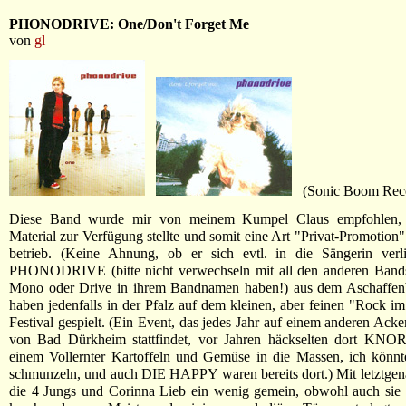
PHONODRIVE: One/Don't Forget Me
von
gl
(Sonic Boom Reco
Diese Band wurde mir von meinem Kumpel Claus empfohlen, 
Material zur Verfügung stellte und somit eine Art "Privat-Promotion"
betrieb. (Keine Ahnung, ob er sich evtl. in die Sängerin verlie
PHONODRIVE (bitte nicht verwechseln mit all den anderen Bands,
Mono oder Drive in ihrem Bandnamen haben!) aus dem Aschaffe
haben jedenfalls in der Pfalz auf dem kleinen, aber feinen "Rock im
Festival gespielt. (Ein Event, das jedes Jahr auf einem anderen Acke
von Bad Dürkheim stattfindet, vor Jahren häckselten dort K
einem Vollernter Kartoffeln und Gemüse in die Massen, ich könnt
schmunzeln, und auch DIE HAPPY waren bereits dort.) Mit letztge
die 4 Jungs und Corinna Lieb ein wenig gemein, obwohl auch sie 