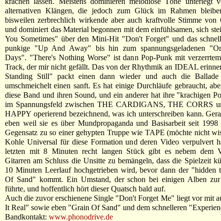
krachen lassen. Meistens dominieren melodiöse Töne unterlegt v
alternativen Klängen, die jedoch zum Glück im Rahmen bleiben
bisweilen zerbrechlich wirkende aber auch kraftvolle Stimme von 
und dominiert das Material begonnen mit dem einfühlsamen, sich st
You Sometimes" über den Mini-Hit "Don't Forget" und das schnell
punkige "Up And Away" bis hin zum spannungsgeladenen "O
Days". "There's Nothing Worse" ist dann Pop-Punk mit verzerrtem
Track, der mir nicht gefällt. Das von der Rhythmik an IDEAL erinne
Standing Still" packt einen dann wieder und auch die Ballade
umschmeichelt einen sanft. Es hat einige Durchläufe gebraucht, abe
diese Band und ihren Sound, und ein anderer hat ihre "krachigen Po
im Spannungsfeld zwischen THE CARDIGANS, THE CORRS u
HAPPY operierend bezeichnend, was ich unterschreiben kann. Gera
eben weil sie es über Mundpropaganda und Basisarbeit seit 1998 
Gegensatz zu so einer gehypten Truppe wie TAPE (möchte nicht wis
Kohle Universal für diese Formation und deren Video verpulvert 
letzten mit 8 Minuten recht langen Stück gibt es nebem dem V
Gitarren am Schluss die Unsitte zu bemängeln, dass die Spielzeit kü
10 Minuten Leerlauf hochgetrieben wird, bevor dann der "hidden 
Of Sand" kommt. Ein Umstand, der schon bei einigen Alben zur
führte, und hoffentlich hört dieser Quatsch bald auf.
Auch die zuvor erschienene Single "Don't Forget Me" liegt vor mit a
It Real" sowie eben "Grain Of Sand" und dem schnelleren "Experien
Bandkontakt:
www.phonodrive.de