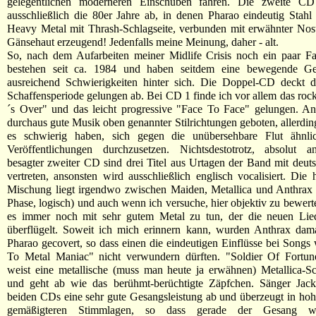
gelegentlichen moderneren Einschüben fahren. Die zweite CD
ausschließlich die 80er Jahre ab, in denen Pharao eindeutig Stahl
Heavy Metal mit Thrash-Schlagseite, verbunden mit erwähnter Nost
Gänsehaut erzeugend! Jedenfalls meine Meinung, daher - alt.
So, nach dem Aufarbeiten meiner Midlife Crisis noch ein paar Fa
bestehen seit ca. 1984 und haben seitdem eine bewegende Ge
ausreichend Schwierigkeiten hinter sich. Die Doppel-CD deckt d
Schaffensperiode gelungen ab. Bei CD 1 finde ich vor allem das roc
´s Over" und das leicht progressive "Face To Face" gelungen. An
durchaus gute Musik oben genannter Stilrichtungen geboten, allerdin
es schwierig haben, sich gegen die unübersehbare Flut ähnlic
Veröffentlichungen durchzusetzen. Nichtsdestotrotz, absolut a
besagter zweiter CD sind drei Titel aus Urtagen der Band mit deut
vertreten, ansonsten wird ausschließlich englisch vocalisiert. Die 
Mischung liegt irgendwo zwischen Maiden, Metallica und Anthrax 
Phase, logisch) und auch wenn ich versuche, hier objektiv zu bewert
es immer noch mit sehr gutem Metal zu tun, der die neuen Lied
überflügelt. Soweit ich mich erinnern kann, wurden Anthrax dam
Pharao gecovert, so dass einen die eindeutigen Einflüsse bei Songs 
To Metal Maniac" nicht verwundern dürften. "Soldier Of Fortu
weist eine metallische (muss man heute ja erwähnen) Metallica-Sc
und geht ab wie das berühmt-berüchtigte Zäpfchen. Sänger Jackie
beiden CDs eine sehr gute Gesangsleistung ab und überzeugt in ho
gemäßigteren Stimmlagen, so dass gerade der Gesang wi