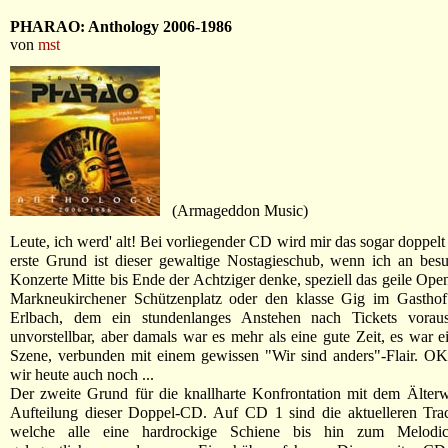
PHARAO: Anthology 2006-1986
von
mst
(Armageddon Music)
Leute, ich werd' alt! Bei vorliegender CD wird mir das sogar doppelt
erste Grund ist dieser gewaltige Nostagieschub, wenn ich an bes
Konzerte Mitte bis Ende der Achtziger denke, speziell das geile Ope
Markneukirchener Schützenplatz oder den klasse Gig im Gasthof
Erlbach, dem ein stundenlanges Anstehen nach Tickets vorau
unvorstellbar, aber damals war es mehr als eine gute Zeit, es war e
Szene, verbunden mit einem gewissen "Wir sind anders"-Flair. OK
wir heute auch noch ...
Der zweite Grund für die knallharte Konfrontation mit dem Älterw
Aufteilung dieser Doppel-CD. Auf CD 1 sind die aktuelleren Trac
welche alle eine hardrockige Schiene bis hin zum Melodi