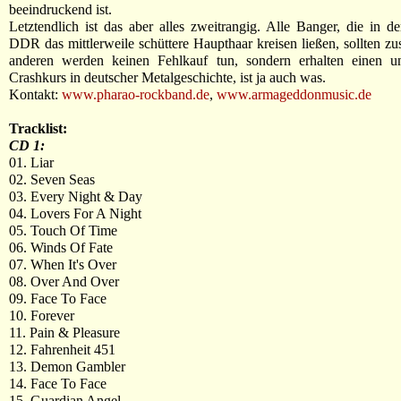
beeindruckend ist.
Letztendlich ist das aber alles zweitrangig. Alle Banger, die in d
DDR das mittlerweile schüttere Haupthaar kreisen ließen, sollten zus
anderen werden keinen Fehlkauf tun, sondern erhalten einen un
Crashkurs in deutscher Metalgeschichte, ist ja auch was.
Kontakt:
www.pharao-rockband.de
,
www.armageddonmusic.de
Tracklist:
CD 1:
01. Liar
02. Seven Seas
03. Every Night & Day
04. Lovers For A Night
05. Touch Of Time
06. Winds Of Fate
07. When It's Over
08. Over And Over
09. Face To Face
10. Forever
11. Pain & Pleasure
12. Fahrenheit 451
13. Demon Gambler
14. Face To Face
15. Guardian Angel