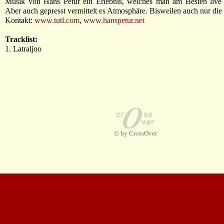
Musik von Hans Petur ein Erlebnis, welches man am Besten live h
Aber auch gepresst vermittelt es Atmosphäre. Bisweilen auch nur die .
Kontakt:
www.tutl.com
,
www.hanspetur.net
Tracklist:
1. Latraljoo
© by CrossOver