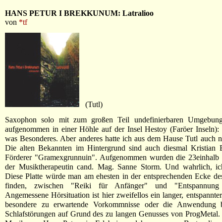
HANS PETUR I BREKKUNUM: Latralioo
von
*tf
(Tutl)
Saxophon solo mit zum großen Teil undefinierbaren Umgebung
aufgenommen in einer Höhle auf der Insel Hestoy (Faröer Inseln): 
was Besonderes. Aber anderes hatte ich aus dem Hause Tutl auch ni
Die alten Bekannten im Hintergrund sind auch diesmal Kristian 
Förderer "Gramexgrunnuin". Aufgenommen wurden die 23einhalb
der Musiktherapeutin cand. Mag. Sanne Storm. Und wahrlich, ic
Diese Platte würde man am ehesten in der entsprechenden Ecke de
finden, zwischen "Reiki für Anfänger" und "Entspannun
Angemessene Hörsituation ist hier zweifellos ein langer, entspannt
besondere zu erwartende Vorkommnisse oder die Anwendung b
Schlafstörungen auf Grund des zu langen Genusses von ProgMetal. S