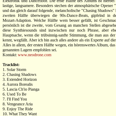
Elektronik und Dancefloor. Die erste Hälfte des Albums ist hierbei
lastige, langsamere. Besonders stechen der atmosphärische Opener 
und das gleich darauf folgende, melancholische "Chasing Shadows" h
zweiten Hälfte überwiegen die 90s-Dance-Beats, gipfelnd in d
Mozart-Adaption. Welche Hälfte wem besser gefällt, ist Geschmac
persönlich ist die zweite, vom Gesang an manchen Stellen abgesehe
diese Synthiesounds sind inzwischen nur noch Phrase, aber ebe
Hauptsache, wenn die trübsinnig-sanfte Stimmung, die man aus der 
kennt, wegfällt. Aber ich bin auch alles andere als ein Experte auf di
Alles in allem, der ersten Hälfte wegen, ein hörenswertes Album, das
genannten Lagern empfohlen sei.
Kontakt:
www.neodrone.com
Tracklist:
1. Solar Storm
2. Chasing Shadows
3. Extended Horizon
4. Aurora Borealis
5. Lascia Ch'io Pianga
6. Used To Be
7. I'll Find You
8. Vengeance Aria
9. Enjoy The Ride
10. What They Want