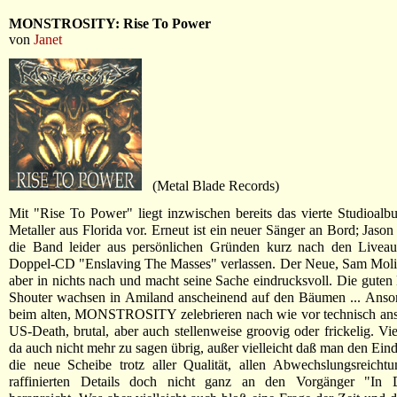
MONSTROSITY: Rise To Power
von
Janet
(Metal Blade Records)
Mit "Rise To Power" liegt inzwischen bereits das vierte Studioal
Metaller aus Florida vor. Erneut ist ein neuer Sänger an Bord; Jaso
die Band leider aus persönlichen Gründen kurz nach den Livea
Doppel-CD "Enslaving The Masses" verlassen. Der Neue, Sam Molin
aber in nichts nach und macht seine Sache eindrucksvoll. Die guten
Shouter wachsen in Amiland anscheinend auf den Bäumen ... Ansons
beim alten, MONSTROSITY zelebrieren nach wie vor technisch ans
US-Death, brutal, aber auch stellenweise groovig oder frickelig. Vie
da auch nicht mehr zu sagen übrig, außer vielleicht daß man den Eind
die neue Scheibe trotz aller Qualität, allen Abwechslungsreicht
raffinierten Details doch nicht ganz an den Vorgänger "In 