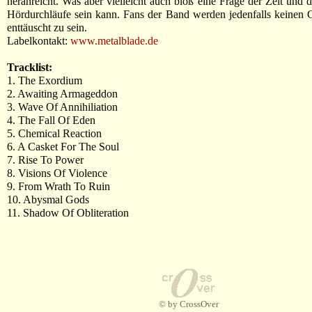
heranreicht. Was aber vielleicht auch bloß eine Frage der Zeit und 
Hördurchläufe sein kann. Fans der Band werden jedenfalls keinen 
enttäuscht zu sein.
Labelkontakt:
www.metalblade.de
Tracklist:
1. The Exordium
2. Awaiting Armageddon
3. Wave Of Annihiliation
4. The Fall Of Eden
5. Chemical Reaction
6. A Casket For The Soul
7. Rise To Power
8. Visions Of Violence
9. From Wrath To Ruin
10. Abysmal Gods
11. Shadow Of Obliteration
© by CrossOver