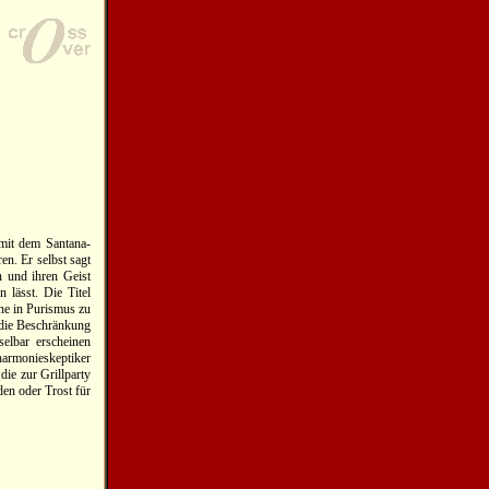
 mit dem Santana-
n. Er selbst sagt
n und ihren Geist
 lässt. Die Titel
hne in Purismus zu
r die Beschränkung
selbar erscheinen
harmonieskeptiker
ie zur Grillparty
den oder Trost für