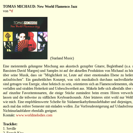
TOMAS MICHAUD: New World Flamenco Jazz
von
*tf
(Starland Music)
Eine meistenteils gelungene Mischung aus akustisch gezupfter Gitarre, Begleitband (u.a.
Bassisten David Margen) und Samples ist auf der aktuellen Produktion von Michaud zu höre
über seine Musik, dass sie "Möglichkeit ist, Leute auf einer emotionalen Ebene zu heile
aufzufrischen". Ein ganzheitliches Konzept, was sich musikalisch durchaus nachvollziehen
sind getragen von Energie, ohne hektisch zu sein, orientieren sich an Flamencoelementen, o
verfallen und strahlen Heiterkeit und Unbeschwertheit aus. Mäkeln ließe sich allenfalls übe
auf einzelne Favoritentonarten, die einige Stücke zumindest beim ersten Hören verwech
lassen und die teilweise zu süßlichen Keyboardsounds. Aber letzteres stört wohl nur Welt
wie mich. Eine empfehlenswerte Scheibe für Südamerikarhythmusliebhaber und diejenigen, d
auch mal das reifere Semester mit einladen wollen. Zur Vorfreudesteigerung auf Urlaubsfreu
Nichtinurlaubfahrer ebenfalls geeignet.
Kontakt:
www.worldmelodies.com
Tracklist:
1. Seville