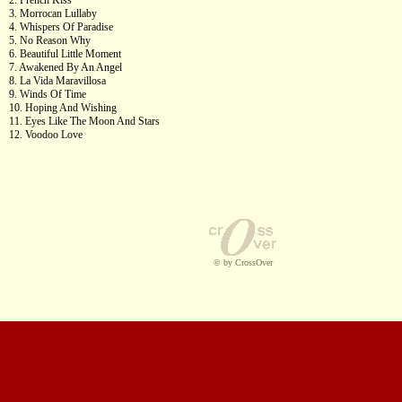
2. French Kiss
3. Morrocan Lullaby
4. Whispers Of Paradise
5. No Reason Why
6. Beautiful Little Moment
7. Awakened By An Angel
8. La Vida Maravillosa
9. Winds Of Time
10. Hoping And Wishing
11. Eyes Like The Moon And Stars
12. Voodoo Love
© by CrossOver