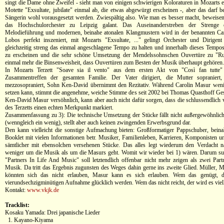
singt die Dame ohne Zweifel - sieht man von einigen schwierigen Koloraturen in Mozarts er
Motette "Exsultate, jubilate" einmal ab, die etwas abgewürgt erscheinen -, aber das darf be
Sängerin wohl vorausgesetzt werden. Zwiespältig also. Wie man es besser macht, beweis
das Hochschulorchester zu Leipzig galant. Das Auseinanderstreben der Strenge 
Melodieführung und modernen, beinahe atonalen Klangmustern wird in der benannten Can
Lobos perfekt inszeniert, mit Mozarts "Exsultate, ..." gelingt Orchester und Dirigen
gleichzeitig streng das einmal angeschlagene Tempo zu halten und innerhalb dieses Tempos
zu erscheinen und die sehr schöne Umsetzung der Mendelssohnschen Ouvertüre zu "Ruy
einmal mehr die Binsenweisheit, dass Ouvertüren zum Besten der Musik überhaupt gehören. 
In Mozarts Terzett "Soave sia il vento" aus dem ersten Akt von "Così fan tutt
Zusammentreffen der gesamten Familie. Der Vater dirigiert, die Mutter sopraniert,
mezzosopraniert, Sohn Ken-David übernimmt den Rezitativ. Während Carolin Masur weni
setzen kann, stimmt die angenehme, weiche Stimme des seit 2002 bei Thomas Quasthoff Ge
Ken-David Masur versöhnlich, kann aber auch nicht dafür sorgen, dass die schlussendlich 
des Terzetts einen echten Merkpunkt markiert.
Zusammenfassung zu 3): Die technische Umsetzung der Stücke fällt nicht außergewöhnli
(wenngleich ein wenig), stellt aber auch keinen zwingenden Erwerbsgrund dar.
Den kann vielleicht die sonstige Aufmachung bieten: Großformatiger Pappschuber, beina
Booklet mit vielen Informationen betr. Musiker, Familienleben, Karrieren, Komponisten u
sämtlicher mit ebensolchen versehenen Stücke. Das alles legt wiederum den Verdacht n
weniger um die Musik als um die Masurs geht. Womit wir wieder bei 1) wären. Darum
"Partners In Life And Music" soll letztendlich offenbar nicht mehr zeigen als zwei Par
Musik. Da tritt das Ergebnis zugunsten des Weges dahin gerne ins zweite Glied. Müller, M
könnten sich das nicht erlauben, Masur kann es sich erlauben. Wem das genügt, d
vierundsechzigminütigen Aufnahme glücklich werden. Wem das nicht reicht, der wird es viell
Kontakt:
www.vkjk.de
Tracklist:
Kosaku Yamada: Drei japanische Lieder
1. Kayano-Kiyama