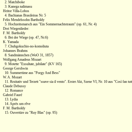
2. Matchiboke
3. Kanega nalimasu
Heitor Villa-Lobos
4. Bachianas Brasileiras Nr. 5
Felix Mendelssohn Bartholdy
5. Hochzeitsmarsch aus "Ein Sommernachtstraum" (op. 61, Nr. 4)
Drei Wiegenlieder:
F. M. Bartholdy
6. Bei der Wiege (op. 47, Nr.6)
K. Yamada
7. Chuhgokuchio-no-komoliuta
Johannes Brahms
8. Sandmännchen (WoO 31, 1857)
Wolfgang Amadeus Mozart
9. Motette "Exsultate, jubilate" (KV 165)
George Gershwin
10. Summertime aus "Porgy And Bess"
W. A. Mozart
11. Rezitativ und Terzett "soave sia il vento". Erster Akt, Szene VI, Nr. 10 aus "Così fan tu
Claude Debussy
12. Romance
Gabriel Fauré
13. Lydia
14. Après um rêve
F. M. Bartholdy
15. Ouvertüre zu "Ruy Blas" (op. 95)