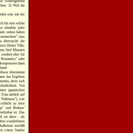
ke weitestgehend
hen. 3) Weil die
eden sein mit der
ch für eine solche
ke ohnehin jeder
rank stehen haben
Summertime" (aus
 überrascht die
rers Heitor Villa-
 nur fünf Minuten
 sondern eher für
f Romantics" oder
 kompensiert dann
Damit
o Masur übernimmt
kann das Ergebnis
enten, derer sich
deutlichkeit. Von
ten japanischen
Frau zärtlich auf
a Nalimasu"), was
chlicht zu leise
ge" und Brahms'
rnehmbar ist. Das
l sie diese - als
 dem wunderbaren
lbetont ausfällt
ten wären. Sauber