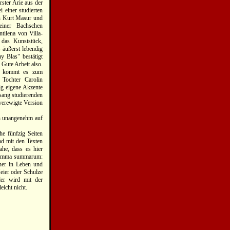
ster Arie aus der
i einer studierten
en Kurt Masur und
einer Bachschen
tilena von Villa-
t das Kunststück,
 äußerst lebendig
 Blas" bestätigt
Gute Arbeit also.
e" kommt es zum
 Tochter Carolin
g eigene Akzente
sang studierenden
verewigte Version
ch unangenehm auf
he fünfzig Seiten
nd mit den Texten
ahe, dass es hier
 summa summarum:
tner in Leben und
eier oder Schulze
er wird mit der
eicht nicht.