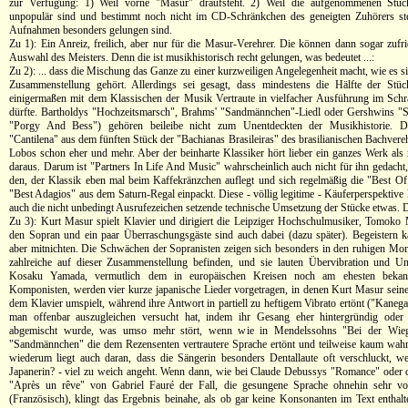
zur Verfügung: 1) Weil vorne "Masur" draufsteht. 2) Weil die aufgenommenen Stüc
unpopulär sind und bestimmt noch nicht im CD-Schränkchen des geneigten Zuhörers ste
Aufnahmen besonders gelungen sind.
Zu 1): Ein Anreiz, freilich, aber nur für die Masur-Verehrer. Die können dann sogar zufri
Auswahl des Meisters. Denn die ist musikhistorisch recht gelungen, was bedeutet ...:
Zu 2): ... dass die Mischung das Ganze zu einer kurzweiligen Angelegenheit macht, wie es si
Zusammenstellung gehört. Allerdings sei gesagt, dass mindestens die Hälfte der Stüc
einigermaßen mit dem Klassischen der Musik Vertraute in vielfacher Ausführung im Sch
dürfte. Bartholdys "Hochzeitsmarsch", Brahms' "Sandmännchen"-Liedl oder Gershwins "
"Porgy And Bess") gehören beileibe nicht zum Unentdeckten der Musikhistorie. Da
"Cantilena" aus dem fünften Stück der "Bachianas Brasileiras" des brasilianischen Bachvereh
Lobos schon eher und mehr. Aber der beinharte Klassiker hört lieber ein ganzes Werk als
daraus. Darum ist "Partners In Life And Music" wahrscheinlich auch nicht für ihn gedacht,
den, der Klassik eben mal beim Kaffekränzchen auflegt und sich regelmäßig die "Best O
"Best Adagios" aus dem Saturn-Regal einpackt. Diese - völlig legitime - Käuferperspektive
auch die nicht unbedingt Ausrufezeichen setzende technische Umsetzung der Stücke etwas. 
Zu 3): Kurt Masur spielt Klavier und dirigiert die Leipziger Hochschulmusiker, Tomok
den Sopran und ein paar Überraschungsgäste sind auch dabei (dazu später). Begeistern 
aber mitnichten. Die Schwächen der Sopranisten zeigen sich besonders in den ruhigen Mom
zahlreiche auf dieser Zusammenstellung befinden, und sie lauten Übervibration und Un
Kosaku Yamada, vermutlich dem in europäischen Kreisen noch am ehesten bekann
Komponisten, werden vier kurze japanische Lieder vorgetragen, in denen Kurt Masur seine 
dem Klavier umspielt, während ihre Antwort in partiell zu heftigem Vibrato ertönt ("Kaneg
man offenbar auszugleichen versucht hat, indem ihr Gesang eher hintergründig oder s
abgemischt wurde, was umso mehr stört, wenn wie in Mendelssohns "Bei der Wie
"Sandmännchen" die dem Rezensenten vertrautere Sprache ertönt und teilweise kaum wah
wiederum liegt auch daran, dass die Sängerin besonders Dentallaute oft verschluckt, wei
Japanerin? - viel zu weich angeht. Wenn dann, wie bei Claude Debussys "Romance" oder
"Après un rêve" von Gabriel Fauré der Fall, die gesungene Sprache ohnehin sehr voka
(Französisch), klingt das Ergebnis beinahe, als ob gar keine Konsonanten im Text enthal