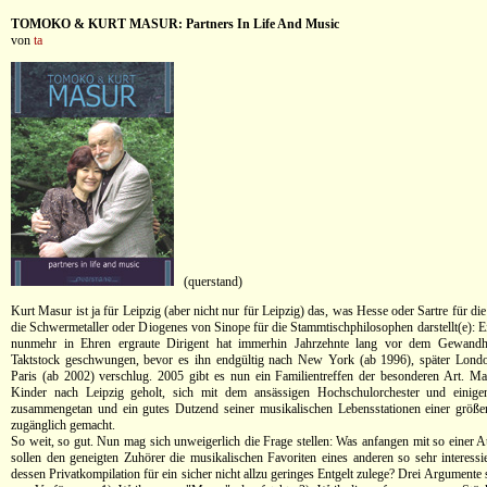
TOMOKO & KURT MASUR: Partners In Life And Music
von
ta
(querstand)
Kurt Masur ist ja für Leipzig (aber nicht nur für Leipzig) das, was Hesse oder Sartre für d
die Schwermetaller oder Diogenes von Sinope für die Stammtischphilosophen darstellt(e): E
nunmehr in Ehren ergraute Dirigent hat immerhin Jahrzehnte lang vor dem Gewandh
Taktstock geschwungen, bevor es ihn endgültig nach New York (ab 1996), später Lond
Paris (ab 2002) verschlug. 2005 gibt es nun ein Familientreffen der besonderen Art. M
Kinder nach Leipzig geholt, sich mit dem ansässigen Hochschulorchester und einige
zusammengetan und ein gutes Dutzend seiner musikalischen Lebensstationen einer größer
zugänglich gemacht.
So weit, so gut. Nun mag sich unweigerlich die Frage stellen: Was anfangen mit so eine
sollen den geneigten Zuhörer die musikalischen Favoriten eines anderen so sehr interessie
dessen Privatkompilation für ein sicher nicht allzu geringes Entgelt zulege? Drei Argumente 