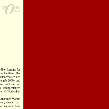
ie 68er, Lemmy für
ine Kultfigur. Der
ausorchester den
on (ab 2000) und
asur hat Frau und
n Toningenieuren
en Öffentlichkeit
r Aufnahme? Warum
ren, dass er sich
stehen prima facie