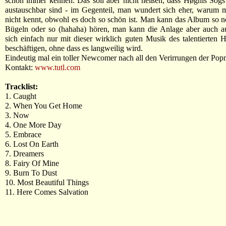
schon immer kennen. Das soll aber nicht heißen, dass Høgnis Sogs
austauschbar sind - im Gegenteil, man wundert sich eher, warum 
nicht kennt, obwohl es doch so schön ist. Man kann das Album so 
Bügeln oder so (hahaha) hören, man kann die Anlage aber auch a
sich einfach nur mit dieser wirklich guten Musik des talentierten 
beschäftigen, ohne dass es langweilig wird.
Eindeutig mal ein toller Newcomer nach all den Verirrungen der Pop
Kontakt:
www.tutl.com
Tracklist:
1. Caught
2. When You Get Home
3. Now
4. One More Day
5. Embrace
6. Lost On Earth
7. Dreamers
8. Fairy Of Mine
9. Burn To Dust
10. Most Beautiful Things
11. Here Comes Salvation