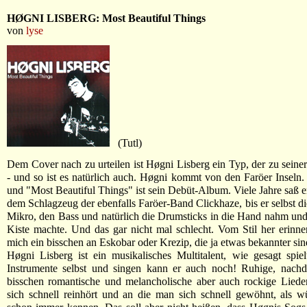
HØGNI LISBERG: Most Beautiful Things
von
lyse
(Tutl)
Dem Cover nach zu urteilen ist Høgni Lisberg ein Typ, der zu seiner 
- und so ist es natürlich auch. Høgni kommt von den Faröer Inseln. E
und "Most Beautiful Things" ist sein Debüt-Album. Viele Jahre saß er
dem Schlagzeug der ebenfalls Faröer-Band Clickhaze, bis er selbst di
Mikro, den Bass und natürlich die Drumsticks in die Hand nahm und
Kiste machte. Und das gar nicht mal schlecht. Vom Stil her erinn
mich ein bisschen an Eskobar oder Krezip, die ja etwas bekannter sind
Høgni Lisberg ist ein musikalisches Multitalent, wie gesagt spielt
Instrumente selbst und singen kann er auch noch! Ruhige, nachde
bisschen romantische und melancholische aber auch rockige Liede
sich schnell reinhört und an die man sich schnell gewöhnt, als 