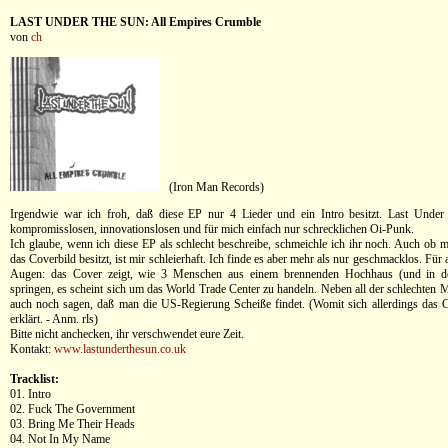
LAST UNDER THE SUN: All Empires Crumble
von
ch
(Iron Man Records)
Irgendwie war ich froh, daß diese EP nur 4 Lieder und ein Intro besitzt. Last Under
kompromisslosen, innovationslosen und für mich einfach nur schrecklichen Oi-Punk.
Ich glaube, wenn ich diese EP als schlecht beschreibe, schmeichle ich ihr noch. Auch ob m
das Coverbild besitzt, ist mir schleierhaft. Ich finde es aber mehr als nur geschmacklos. Für 
Augen: das Cover zeigt, wie 3 Menschen aus einem brennenden Hochhaus (und in de
springen, es scheint sich um das World Trade Center zu handeln. Neben all der schlechten
auch noch sagen, daß man die US-Regierung Scheiße findet. (Womit sich allerdings das 
erklärt. - Anm. rls)
Bitte nicht anchecken, ihr verschwendet eure Zeit.
Kontakt:
www.lastunderthesun.co.uk
Tracklist:
01. Intro
02. Fuck The Government
03. Bring Me Their Heads
04. Not In My Name