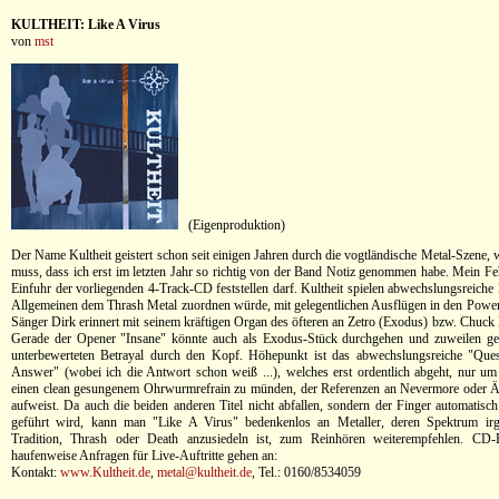
KULTHEIT: Like A Virus
von
mst
(Eigenproduktion)
Der Name Kultheit geistert schon seit einigen Jahren durch die vogtländische Metal-Szene,
muss, dass ich erst im letzten Jahr so richtig von der Band Notiz genommen habe. Mein Feh
Einfuhr der vorliegenden 4-Track-CD feststellen darf. Kultheit spielen abwechslungsreiche
Allgemeinen dem Thrash Metal zuordnen würde, mit gelegentlichen Ausflügen in den Power
Sänger Dirk erinnert mit seinem kräftigen Organ des öfteren an Zetro (Exodus) bzw. Chuck 
Gerade der Opener "Insane" könnte auch als Exodus-Stück durchgehen und zuweilen ge
unterbewerteten Betrayal durch den Kopf. Höhepunkt ist das abwechslungsreiche "Que
Answer" (wobei ich die Antwort schon weiß ...), welches erst ordentlich abgeht, nur u
einen clean gesungenem Ohrwurmrefrain zu münden, der Referenzen an Nevermore oder 
aufweist. Da auch die beiden anderen Titel nicht abfallen, sondern der Finger automatisch
geführt wird, kann man "Like A Virus" bedenkenlos an Metaller, deren Spektrum i
Tradition, Thrash oder Death anzusiedeln ist, zum Reinhören weiterempfehlen. CD-
haufenweise Anfragen für Live-Auftritte gehen an:
Kontakt:
www.Kultheit.de
,
metal@kultheit.de
, Tel.: 0160/8534059