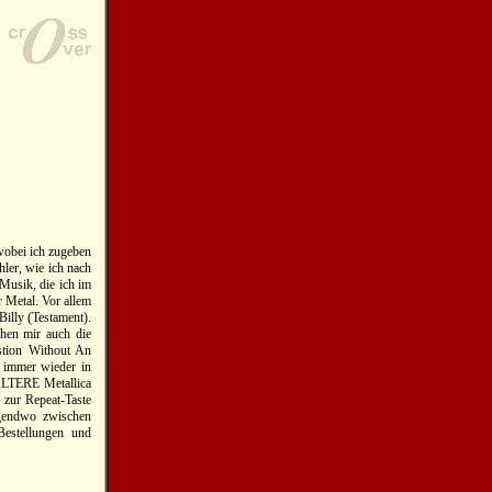
 wobei ich zugeben
ler, wie ich nach
 Musik, die ich im
 Metal. Vor allem
Billy (Testament).
hen mir auch die
stion Without An
m immer wieder in
ÄLTERE Metallica
 zur Repeat-Taste
rgendwo zwischen
Bestellungen und