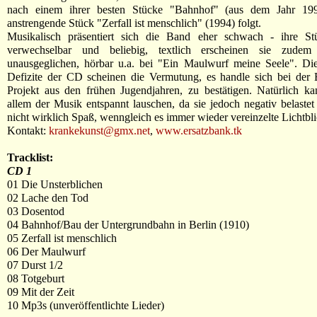
nach einem ihrer besten Stücke "Bahnhof" (aus dem Jahr 199
anstrengende Stück "Zerfall ist menschlich" (1994) folgt.
Musikalisch präsentiert sich die Band eher schwach - ihre St
verwechselbar und beliebig, textlich erscheinen sie zudem 
unausgeglichen, hörbar u.a. bei "Ein Maulwurf meine Seele". Die
Defizite der CD scheinen die Vermutung, es handle sich bei der
Projekt aus den frühen Jugendjahren, zu bestätigen. Natürlich k
allem der Musik entspannt lauschen, da sie jedoch negativ belastet 
nicht wirklich Spaß, wenngleich es immer wieder vereinzelte Lichtbli
Kontakt:
krankekunst@gmx.net
,
www.ersatzbank.tk
Tracklist:
CD 1
01 Die Unsterblichen
02 Lache den Tod
03 Dosentod
04 Bahnhof/Bau der Untergrundbahn in Berlin (1910)
05 Zerfall ist menschlich
06 Der Maulwurf
07 Durst 1/2
08 Totgeburt
09 Mit der Zeit
10 Mp3s (unveröffentlichte Lieder)