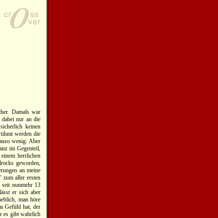
icher. Damals war
dabei nur an die
icherlich keinen
erühmt werden die
auso wenig. Aber
ganz im Gegenteil,
einem herrlichen
rdrocks geworden,
nerungen an meine
 zum aller ersten
n seit nunmehr 13
ässt er sich aber
eblich, man höre
s Gefühl hat, der
r es gibt wahrlich