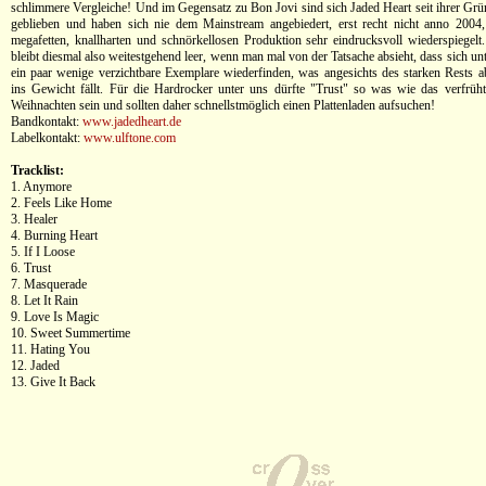
schlimmere Vergleiche! Und im Gegensatz zu Bon Jovi sind sich Jaded Heart seit ihrer Gr
geblieben und haben sich nie dem Mainstream angebiedert, erst recht nicht anno 2004,
megafetten, knallharten und schnörkellosen Produktion sehr eindrucksvoll wiederspiegel
bleibt diesmal also weitestgehend leer, wenn man mal von der Tatsache absieht, dass sich u
ein paar wenige verzichtbare Exemplare wiederfinden, was angesichts des starken Rests ab
ins Gewicht fällt. Für die Hardrocker unter uns dürfte "Trust" so was wie das verfrüht
Weihnachten sein und sollten daher schnellstmöglich einen Plattenladen aufsuchen!
Bandkontakt:
www.jadedheart.de
Labelkontakt:
www.ulftone.com
Tracklist:
1. Anymore
2. Feels Like Home
3. Healer
4. Burning Heart
5. If I Loose
6. Trust
7. Masquerade
8. Let It Rain
9. Love Is Magic
10. Sweet Summertime
11. Hating You
12. Jaded
13. Give It Back