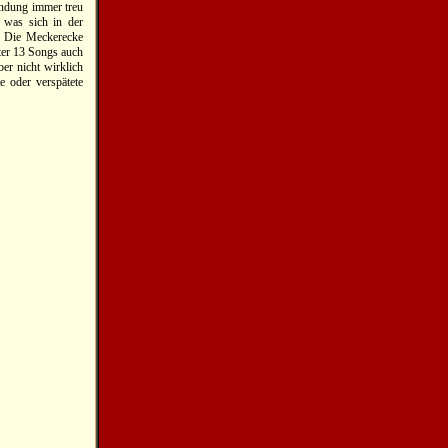
ündung immer treu
 was sich in der
t. Die Meckerecke
nter 13 Songs auch
er nicht wirklich
e oder verspätete