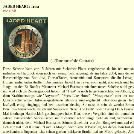
JADED HEART: Trust
von
CSB
(ulfTone music/edel Contraire)
Diese Scheibe hätte vor 15 Jahren mit Sicherheit Platin eingeheimst, da bin ich mir s
melodischer Hardrock eben noch ein wenig mehr angesagt als im Jahre 2004, man denke 
Riesenerfolge von Bon Jovi, Guns'n'Roses, Aerosmith und Konsorten, die ihr Lebtag s
Hunger mehr leiden dürften. Das müssen Jaded Heart zwar auch nicht, aber reich und b
Jungs um den Ex-Bonfire-Mitstreiter Michael Bormann mit ihrer neuen Scheibe wohl gen
nur weil sich die Zeiten geändert haben, ist "Trust" ja noch lange kein schlechtes Album, 
denn Kraftfuttersongs wie "Anymore", "Feels Like Home", "Masquerade" oder der mit 
Queensrychemäßigen Intro ausgestatteten Titelsong sind regelrecht Lehrstücke guten Ha
kraftvoll, erdig, eingängig und kein bisschen kitschig. So muss es sein, da werden Erin
Bon Jovi-Zeiten wach, als ich mit Songs wie "Keep The Faith" oder "Living On A Prayer"
Mal überhaupt Hardrockluft geschnuppert habe. Klar, diesen Vergleich sind die immerhi
Jahren existierenden Süddeutschen mit Sicherheit schon lange mehr als leid, vermeiden l
dennoch nicht, denn Michael Bormanns Stimme ähnelt der von Jon Bongiovi nun mal erh
sich nur mal "Let It Rain", "Love Is Magic" oder "Give It Back" an, bei denen man fast da
amerikanische Superstar hätte seinen großen, stärkeren Bruder mal ans Mikro gelassen. Abe