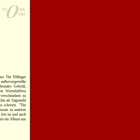
ass The Dillinger
außervorgestellte
rutales Gebrüll,
in Wurzelziffern
 verschmelzen zu
chts als Sägemehl
u schreien. "The
ensatz zu anderen
frei ist und auch
ist ein Album nur