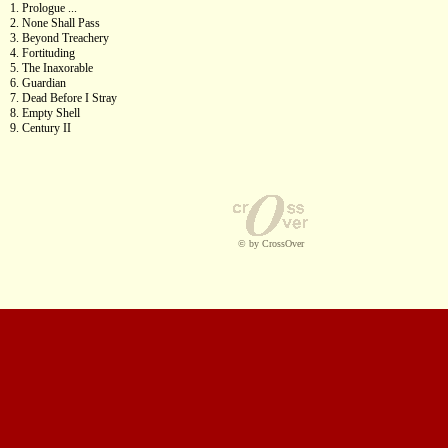
1. Prologue ...
2. None Shall Pass
3. Beyond Treachery
4. Fortituding
5. The Inaxorable
6. Guardian
7. Dead Before I Stray
8. Empty Shell
9. Century II
© by CrossOver