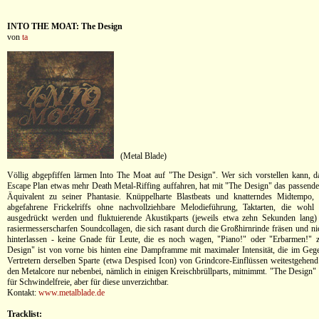
INTO THE MOAT: The Design
von
ta
(Metal Blade)
Völlig abgepfiffen lärmen Into The Moat auf "The Design". Wer sich vorstellen kann, d
Escape Plan etwas mehr Death Metal-Riffing auffahren, hat mit "The Design" das passende 
Äquivalent zu seiner Phantasie. Knüppelharte Blastbeats und knatterndes Midtempo, b
abgefahrene Frickelriffs ohne nachvollziehbare Melodieführung, Taktarten, die wohl 
ausgedrückt werden und fluktuierende Akustikparts (jeweils etwa zehn Sekunden lang)
rasiermesserscharfen Soundcollagen, die sich rasant durch die Großhirnrinde fräsen und ni
hinterlassen - keine Gnade für Leute, die es noch wagen, "Piano!" oder "Erbarmen!" z
Design" ist von vorne bis hinten eine Dampframme mit maximaler Intensität, die im Geg
Vertretern derselben Sparte (etwa Despised Icon) von Grindcore-Einflüssen weitestgehend 
den Metalcore nur nebenbei, nämlich in einigen Kreischbrüllparts, mitnimmt. "The Design" 
für Schwindelfreie, aber für diese unverzichtbar.
Kontakt:
www.metalblade.de
Tracklist: