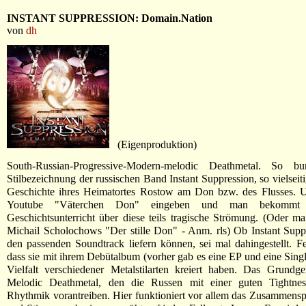
INSTANT SUPPRESSION: Domain.Nation
von
dh
(Eigenproduktion)
South-Russian-Progressive-Modern-melodic Deathmetal. So b
Stilbezeichnung der russischen Band Instant Suppression, so vielseiti
Geschichte ihres Heimatortes Rostow am Don bzw. des Flusses. U
Youtube "Väterchen Don" eingeben und man bekommt 
Geschichtsunterricht über diese teils tragische Strömung. (Oder man
Michail Scholochows "Der stille Don" - Anm. rls) Ob Instant Supp
den passenden Soundtrack liefern können, sei mal dahingestellt. Fes
dass sie mit ihrem Debütalbum (vorher gab es eine EP und eine Singl
Vielfalt verschiedener Metalstilarten kreiert haben. Das Grundge
Melodic Deathmetal, den die Russen mit einer guten Tightne
Rhythmik vorantreiben. Hier funktioniert vor allem das Zusammens