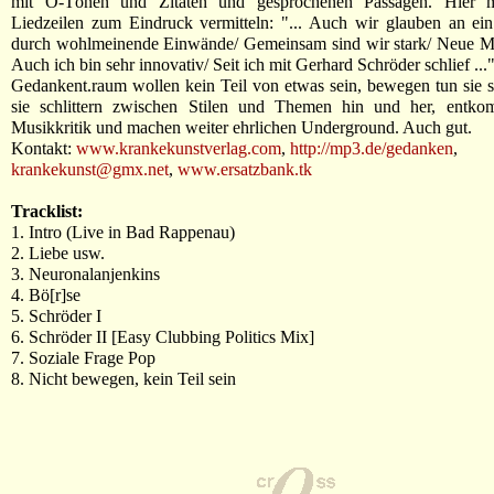
mit O-Tönen und Zitaten und gesprochenen Passagen. Hier m
Liedzeilen zum Eindruck vermitteln: "... Auch wir glauben an ei
durch wohlmeinende Einwände/ Gemeinsam sind wir stark/ Neue Mit
Auch ich bin sehr innovativ/ Seit ich mit Gerhard Schröder schlief ..."
Gedankent.raum wollen kein Teil von etwas sein, bewegen tun sie s
sie schlittern zwischen Stilen und Themen hin und her, entk
Musikkritik und machen weiter ehrlichen Underground. Auch gut.
Kontakt:
www.krankekunstverlag.com
,
http://mp3.de/gedanken
,
krankekunst@gmx.net
,
www.ersatzbank.tk
Tracklist:
1. Intro (Live in Bad Rappenau)
2. Liebe usw.
3. Neuronalanjenkins
4. Bö[r]se
5. Schröder I
6. Schröder II [Easy Clubbing Politics Mix]
7. Soziale Frage Pop
8. Nicht bewegen, kein Teil sein