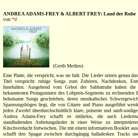
ANDREA ADAMS-FREY & ALBERT FREY: Land der Ruhe
von
*tf
(Gerth Medien)
Eine Platte, die verspricht, was sie hält. Die Lieder setzen genau d
Titel verspricht: ruhige Songs zum Zuhören, Nachdenken, En
Innehalten. Ausgehend vom Gebot der Sabbatruhe haben die
bekanntesten Protagonisten des Lobpreis-Segments zu rechnenden 
behutsame Songs geschrieben, deren musikalisches Schwergewich
Spannungsbögen liegt, die von Gitarre und Piano ausgeführt werd
jeden Zweifel überdurchschnittlich klare, präsente und sanft-souli
Andrea Adams-Frey schafft es mühelos, die auch Liedermach
standhaltenden Anbetungslieder in einer Weise zu interpretiere
Kitschverdacht fortwischen. Die mit einem informativen Booklet aus
schafft den Spagat zwischen durchgängig balladesken Tracks und 