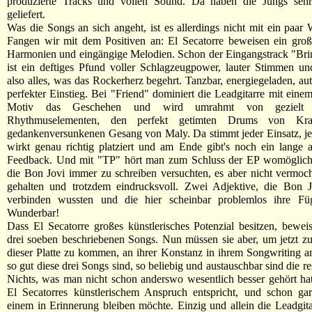
produzierte Tracks und vollen Sound. Da haben die Jungs sehr
geliefert.
Was die Songs an sich angeht, ist es allerdings nicht mit ein paar 
Fangen wir mit dem Positiven an: El Secatorre beweisen ein groß
Harmonien und eingängige Melodien. Schon der Eingangstrack "Br
ist ein deftiges Pfund voller Schlagzeugpower, lauter Stimmen u
also alles, was das Rockerherz begehrt. Tanzbar, energiegeladen, aut
perfekter Einstieg. Bei "Friend" dominiert die Leadgitarre mit eine
Motiv das Geschehen und wird umrahmt von gezielt ei
Rhythmuselementen, den perfekt getimten Drums von K
gedankenversunkenen Gesang von Maly. Da stimmt jeder Einsatz, j
wirkt genau richtig platziert und am Ende gibt's noch ein lange 
Feedback. Und mit "TP" hört man zum Schluss der EP womöglich 
die Bon Jovi immer zu schreiben versuchten, es aber nicht vermoch
gehalten und trotzdem eindrucksvoll. Zwei Adjektive, die Bon J
verbinden wussten und die hier scheinbar problemlos ihre Fü
Wunderbar!
Dass El Secatorre großes künstlerisches Potenzial besitzen, beweis
drei soeben beschriebenen Songs. Nun müssen sie aber, um jetzt 
dieser Platte zu kommen, an ihrer Konstanz in ihrem Songwriting a
so gut diese drei Songs sind, so beliebig und austauschbar sind die res
Nichts, was man nicht schon anderswo wesentlich besser gehört hat
El Secatorres künstlerischem Anspruch entspricht, und schon gar
einem in Erinnerung bleiben möchte. Einzig und allein die Leadgitar