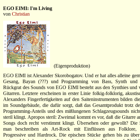
EGO EIMI: I'm Living
von
Christian
(Eigenproduktion)
EGO EIMI ist Alexander Skorobogatov. Und er hat alles alleine gema
Gesang, Bayan (???) und Programming von Bass, Synth und
Rückgrat des Sounds von EGO EIMI besteht aus den Synthies und v
Gitarren. Letztere erscheinen in erster Linie folkig-folklorig, akusti
Alexanders Fingerfertigkeiten auf den Saiteninstrumenten bilden di
im Soundgebäude, die dafür sorgt, daß das Gesamtprodukt trotz d
Programming-Anteils und des mißlungenen Schlagzeugsounds nicht 
steril klingt. Apropos steril: Zweimal kommt es vor, daß die Gitarre
Songs doch recht verstimmt klingt. Übersehen oder gewollt? Die S
man beschreiben als Art-Rock mit Einflüssen aus Folklore, 
Progressive und Hardrock. Die epischen Stücke gehen bis zu über