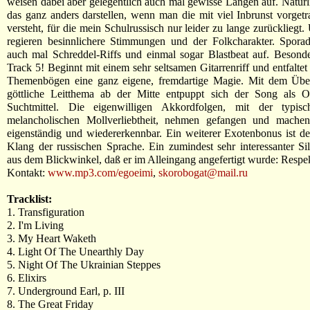
weisen dabei aber gelegentlich auch mal gewisse Längen auf. Natürl
das ganz anders darstellen, wenn man die mit viel Inbrunst vorget
versteht, für die mein Schulrussisch nur leider zu lange zurückliegt
regieren besinnlichere Stimmungen und der Folkcharakter. Sporad
auch mal Schreddel-Riffs und einmal sogar Blastbeat auf. Besond
Track 5! Beginnt mit einem sehr seltsamen Gitarrenriff und entfaltet
Themenbögen eine ganz eigene, fremdartige Magie. Mit dem Übe
göttliche Leitthema ab der Mitte entpuppt sich der Song als
Suchtmittel. Die eigenwilligen Akkordfolgen, mit der typisc
melancholischen Mollverliebtheit, nehmen gefangen und mach
eigenständig und wiedererkennbar. Ein weiterer Exotenbonus ist de
Klang der russischen Sprache. Ein zumindest sehr interessanter Si
aus dem Blickwinkel, daß er im Alleingang angefertigt wurde: Respe
Kontakt:
www.mp3.com/egoeimi
,
skorobogat@mail.ru
Tracklist:
1. Transfiguration
2. I'm Living
3. My Heart Waketh
4. Light Of The Unearthly Day
5. Night Of The Ukrainian Steppes
6. Elixirs
7. Underground Earl, p. III
8. The Great Friday