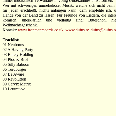
immer musikalisch Verwandtes in völlig Unbekanntes umzuformen.
Wer mit schwieriger, unmelodiöser Musik, welche sich nicht beim
für jeden erschließt, nichts anfangen kann, dem empfehle ich, u
Hände von der Band zu lassen. Für Freunde von Liedern, die interes
komisch, unerklärlich und vielfältig sind: Bitteschön, hi
Weihnachtsgeschenk.
Kontakt:
www.ironmanrecords.co.uk
,
www.dufus.tv
,
dufus@dufus.t
Tracklist:
01 Neuborns
02 A Having Party
03 Barely Holding
04 Ploo & Brof
05 Silly Baboon
06 Turdburger
07 Be Aware
08 Revolut!on
09 Cervix Matrix
10 Leutreuc-a