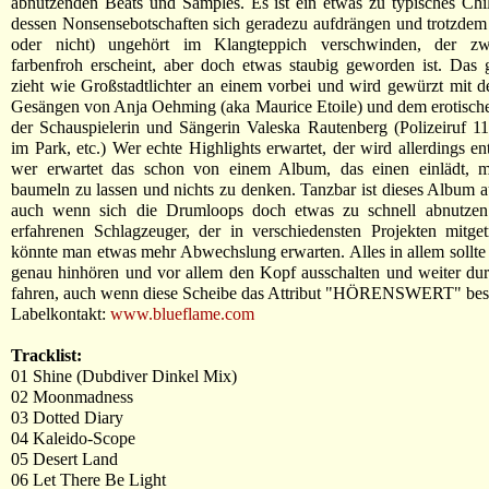
abnutzenden Beats und Samples. Es ist ein etwas zu typisches Ch
dessen Nonsensebotschaften sich geradezu aufdrängen und trotzdem 
oder nicht) ungehört im Klangteppich verschwinden, der zw
farbenfroh erscheint, aber doch etwas staubig geworden ist. Das
zieht wie Großstadtlichter an einem vorbei und wird gewürzt mit 
Gesängen von Anja Oehming (aka Maurice Etoile) und dem erotisch
der Schauspielerin und Sängerin Valeska Rautenberg (Polizeiruf 11
im Park, etc.) Wer echte Highlights erwartet, der wird allerdings en
wer erwartet das schon von einem Album, das einen einlädt, m
baumeln zu lassen und nichts zu denken. Tanzbar ist dieses Album au
auch wenn sich die Drumloops doch etwas zu schnell abnutze
erfahrenen Schlagzeuger, der in verschiedensten Projekten mitge
könnte man etwas mehr Abwechslung erwarten. Alles in allem sollte
genau hinhören und vor allem den Kopf ausschalten und weiter du
fahren, auch wenn diese Scheibe das Attribut "HÖRENSWERT" besi
Labelkontakt:
www.blueflame.com
Tracklist:
01 Shine (Dubdiver Dinkel Mix)
02 Moonmadness
03 Dotted Diary
04 Kaleido-Scope
05 Desert Land
06 Let There Be Light