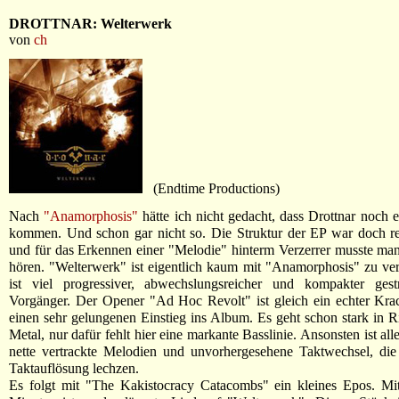
DROTTNAR: Welterwerk
von
ch
(Endtime Productions)
Nach
"Anamorphosis"
hätte ich nicht gedacht, dass Drottnar noch 
kommen. Und schon gar nicht so. Die Struktur der EP war doch r
und für das Erkennen einer "Melodie" hinterm Verzerrer musste ma
hören. "Welterwerk" ist eigentlich kaum mit "Anamorphosis" zu ver
ist viel progressiver, abwechslungsreicher und kompakter gestr
Vorgänger. Der Opener "Ad Hoc Revolt" ist gleich ein echter Kra
einen sehr gelungenen Einstieg ins Album. Es geht schon stark in R
Metal, nur dafür fehlt hier eine markante Basslinie. Ansonsten ist al
nette vertrackte Melodien und unvorhergesehene Taktwechsel, die
Taktauflösung lechzen.
Es folgt mit "The Kakistocracy Catacombs" ein kleines Epos. Mit