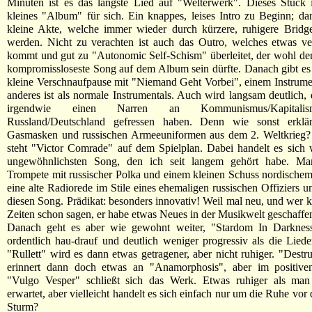
Minuten ist es das längste Lied auf "Welterwerk". Dieses Stück 
kleines "Album" für sich. Ein knappes, leises Intro zu Beginn; d
kleine Akte, welche immer wieder durch kürzere, ruhigere Bridg
werden. Nicht zu verachten ist auch das Outro, welches etwas ve
kommt und gut zu "Autonomic Self-Schism" überleitet, der wohl der
kompromissloseste Song auf dem Album sein dürfte. Danach gibt es 
kleine Verschnaufpause mit "Niemand Geht Vorbei", einem Instrume
anderes ist als normale Instrumentals. Auch wird langsam deutlich, 
irgendwie einen Narren an Kommunismus/Kapitali
Russland/Deutschland gefressen haben. Denn wie sonst erklä
Gasmasken und russischen Armeeuniformen aus dem 2. Weltkrieg? 
steht "Victor Comrade" auf dem Spielplan. Dabei handelt es sich
ungewöhnlichsten Song, den ich seit langem gehört habe. Ma
Trompete mit russischer Polka und einem kleinen Schuss nordische
eine alte Radiorede im Stile eines ehemaligen russischen Offiziers u
diesen Song. Prädikat: besonders innovativ! Weil mal neu, und wer k
Zeiten schon sagen, er habe etwas Neues in der Musikwelt geschaffe
Danach geht es aber wie gewohnt weiter, "Stardom In Darkness
ordentlich hau-drauf und deutlich weniger progressiv als die Liede
"Rullett" wird es dann etwas getragener, aber nicht ruhiger. "Destru
erinnert dann doch etwas an "Anamorphosis", aber im positive
"Vulgo Vesper" schließt sich das Werk. Etwas ruhiger als man
erwartet, aber vielleicht handelt es sich einfach nur um die Ruhe vo
Sturm?