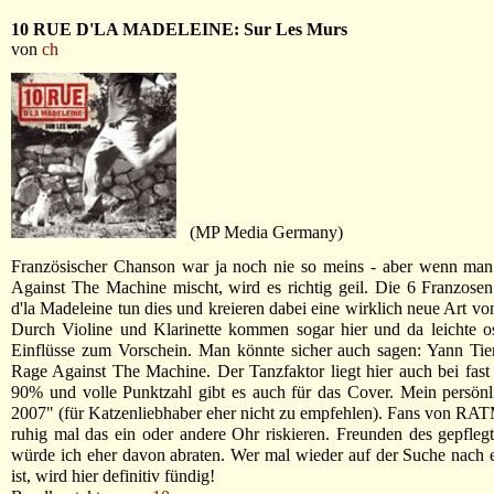
10 RUE D'LA MADELEINE: Sur Les Murs
von
ch
(MP Media Germany)
Französischer Chanson war ja noch nie so meins - aber wenn man
Against The Machine mischt, wird es richtig geil. Die 6 Franzos
d'la Madeleine tun dies und kreieren dabei eine wirklich neue Art vo
Durch Violine und Klarinette kommen sogar hier und da leichte o
Einflüsse zum Vorschein. Man könnte sicher auch sagen: Yann Tiers
Rage Against The Machine. Der Tanzfaktor liegt hier auch bei fas
90% und volle Punktzahl gibt es auch für das Cover. Mein persön
2007" (für Katzenliebhaber eher nicht zu empfehlen). Fans von RATM
ruhig mal das ein oder andere Ohr riskieren. Freunden des gepfle
würde ich eher davon abraten. Wer mal wieder auf der Suche nach
ist, wird hier definitiv fündig!