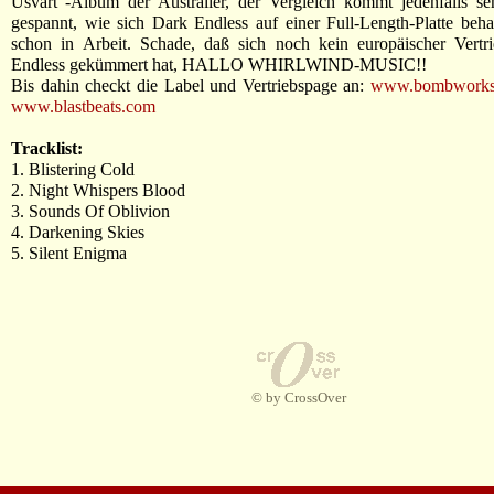
Usvart"-Album der Australier, der Vergleich kommt jedenfalls se
gespannt, wie sich Dark Endless auf einer Full-Length-Platte behau
schon in Arbeit. Schade, daß sich noch kein europäischer Vert
Endless gekümmert hat, HALLO WHIRLWIND-MUSIC!!
Bis dahin checkt die Label und Vertriebspage an:
www.bombworksr
www.blastbeats.com
Tracklist:
1. Blistering Cold
2. Night Whispers Blood
3. Sounds Of Oblivion
4. Darkening Skies
5. Silent Enigma
© by CrossOver